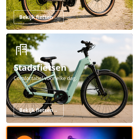
Bekijk fietsen
→
Stadsfietsen
Comfortabel voor elke dag.
Bekijk fietsen
→