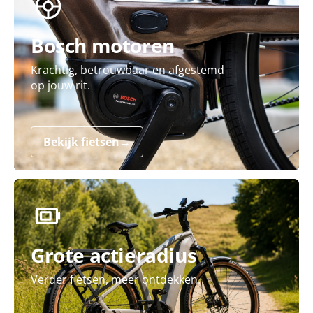
Bosch motoren
Krachtig, betrouwbaar en afgestemd
op jouw rit.
Bekijk fietsen
→
Grote actieradius
Verder fietsen, meer ontdekken.