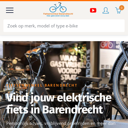
0
FIETSENWINKEL BARENDRECHT
Vind jouw elektrische
fiets in Barendrecht
Persoonlijk advies, vrijblijvend proefrijden en meer dan