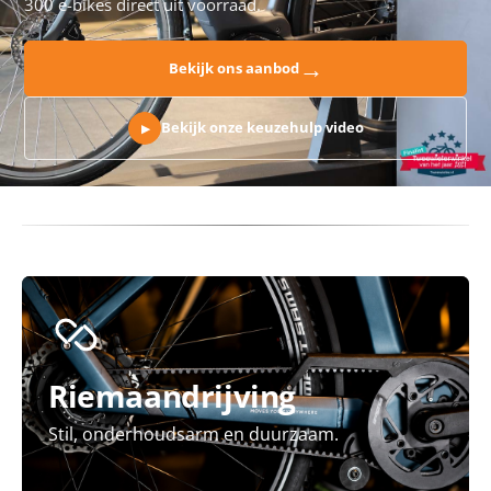
300 e-bikes direct uit voorraad.
→
Bekijk ons aanbod
Bekijk onze keuzehulp video
▶
Riemaandrijving
Stil, onderhoudsarm en duurzaam.