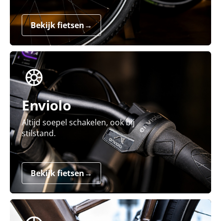
Bekijk fietsen
→
Enviolo
Altijd soepel schakelen, ook bij
stilstand.
Bekijk fietsen
→