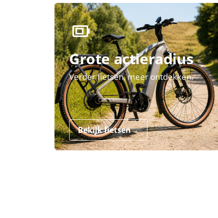
Grote actieradius
Verder fietsen, meer ontdekken.
Bekijk fietsen
→