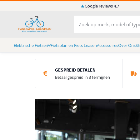
★
Google reviews 4.7
Elektrische Fietsen
Fietsplan en Fiets Leasen
Accessoires
Over Ons
S
GESPREID BETALEN
Betaal gespreid in 3 termijnen