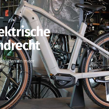
ektrische
endrecht
roefrijden en meer
d.