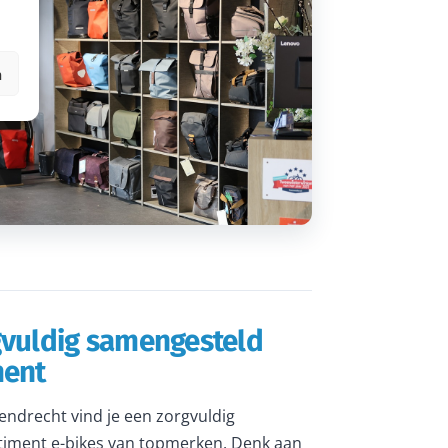
n
gvuldig samengesteld
ment
rendrecht vind je een zorgvuldig
iment e-bikes van topmerken. Denk aan