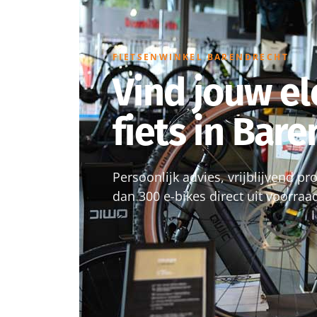
FIETSENWINKEL BARENDRECHT
Vind jouw el
fiets in Bar
Persoonlijk advies, vrijblijvend p
dan 300 e-bikes direct uit voorraa