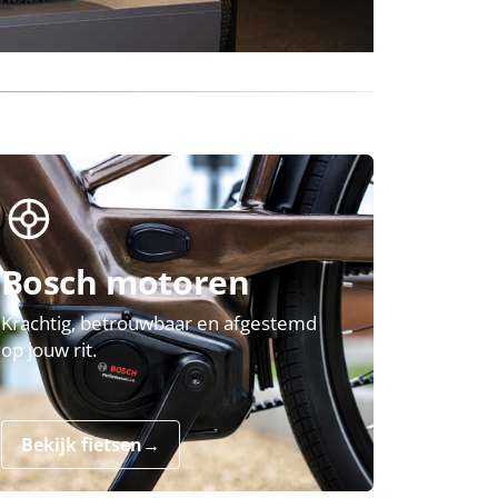
Bosch motoren
Krachtig, betrouwbaar en afgestemd
op jouw rit.
Bekijk fietsen
→