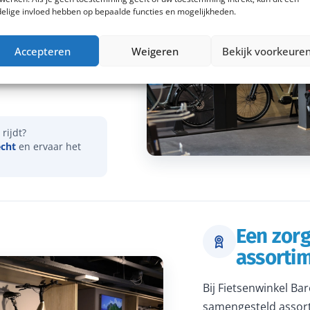
elige invloed hebben op bepaalde functies en mogelijkheden.
vies over onder meer
Accepteren
Weigeren
Bekijk voorkeure
actieradius. Samen
dat je een e-bike
rijdt?
echt
en ervaar het
Een zor
assorti
Bij Fietsenwinkel Ba
samengesteld assort