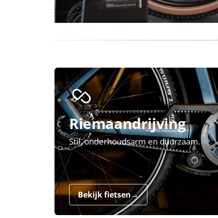
Riemaandrijving
Stil, onderhoudsarm en duurzaam.
Bekijk fietsen
→