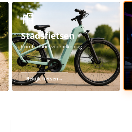
Stadsfietsen
Comfortabel voor elke dag.
Bekijk fietsen
→