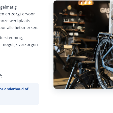
Regelmatig
ren en zorgt ervoor
In onze werkplaats
or alle fietsmerken.
ersteuning,
 mogelijk verzorgen
t
or onderhoud of