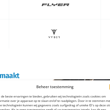
s maakt
Beheer toestemming
rtabeler en
de beste ervaringen te bieden, gebruiken wij technologieën zoals cookies om
boodschappen doet of
ormatie over je apparaat op te slaan en/of te raadplegen. Door in te stemmen me
e technologieën kunnen wij gegevens zoals surfgedrag of unieke ID's op deze si
 e-bike rijd je
werken. Als je geen toestemming geeft of uw toestemming intrekt, kan dit een