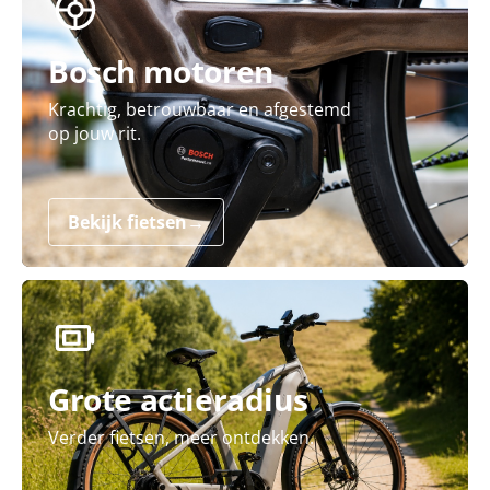
Bosch motoren
Krachtig, betrouwbaar en afgestemd
op jouw rit.
Bekijk fietsen
→
Grote actieradius
Verder fietsen, meer ontdekken.