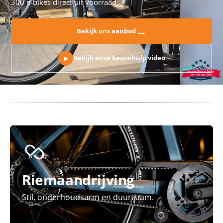
300 e-bikes direct uit voorraad.
→
Bekijk ons aanbod
Bekijk onze keuzehulp video
▶
Riemaandrijving
Stil, onderhoudsarm en duurzaam.