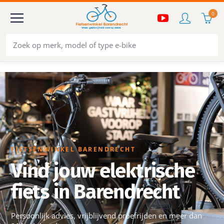
0
FIETSENWINKEL BARENDRECHT
Vind jouw elektrische
fiets in Barendrecht
Persoonlijk advies, vrijblijvend proefrijden en meer dan