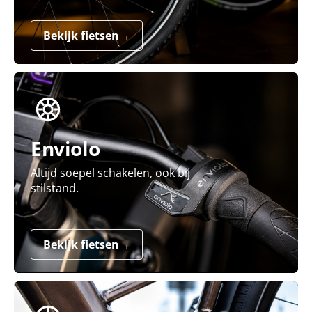
Bekijk fietsen
→
Enviolo
Altijd soepel schakelen, ook bij
stilstand.
Bekijk fietsen
→