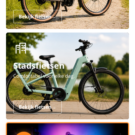
Bekijk fietsen
→
Stadsfietsen
Comfortabel voor elke dag.
Bekijk fietsen
→