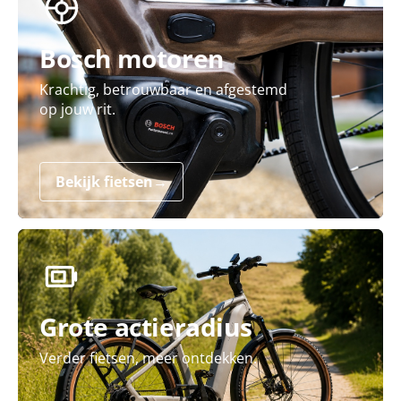
Bosch motoren
Krachtig, betrouwbaar en afgestemd
op jouw rit.
Bekijk fietsen
→
Grote actieradius
Verder fietsen, meer ontdekken.