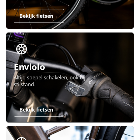
Bekijk fietsen
→
Enviolo
Altijd soepel schakelen, ook bij
stilstand.
Bekijk fietsen
→