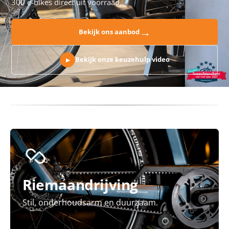
300 e-bikes direct uit voorraad.
→
Bekijk ons aanbod
Bekijk onze keuzehulp video
▶
Riemaandrijving
Stil, onderhoudsarm en duurzaam.