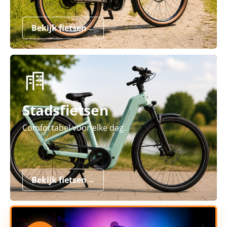
Bekijk fietsen
→
Stadsfietsen
Comfortabel voor elke dag.
Bekijk fietsen
→