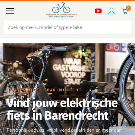
0
FIETSENWINKEL BARENDRECHT
Vind jouw elektrische
fiets in Barendrecht
Persoonlijk advies, vrijblijvend proefrijden en meer dan