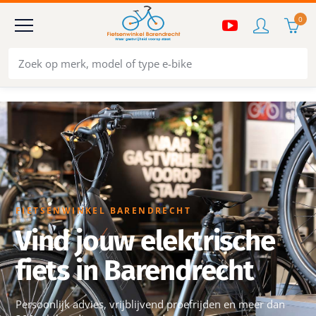
0
FIETSENWINKEL BARENDRECHT
Vind jouw elektrische
fiets in Barendrecht
Persoonlijk advies, vrijblijvend proefrijden en meer dan