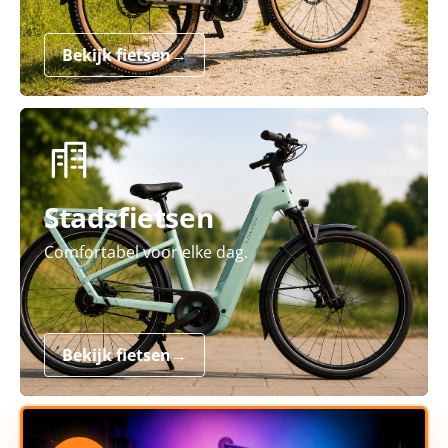
Bekijk fietsen
→
Stadsfietsen
Comfortabel voor elke dag.
Bekijk fietsen
→