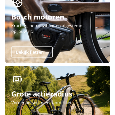
Bosch motoren
Krachtig, betrouwbaar en afgestemd
op jouw rit.
Bekijk fietsen
→
Grote actieradius
Verder fietsen, meer ontdekken.