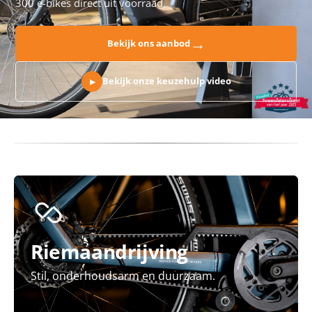
300 e-bikes direct uit voorraad.
→
Bekijk ons aanbod
Bekijk onze keuzehulp video
▶
Riemaandrijving
Stil, onderhoudsarm en duurzaam.