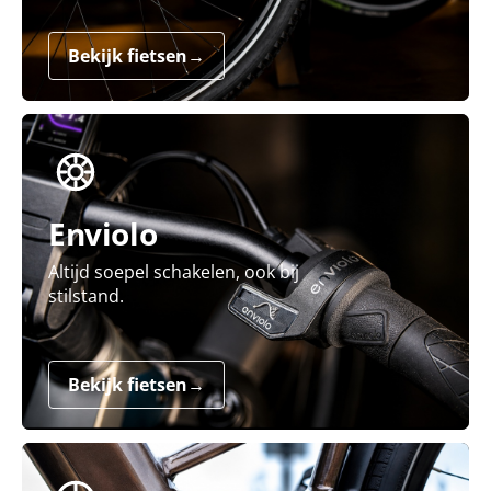
Bekijk fietsen
→
Enviolo
Altijd soepel schakelen, ook bij
stilstand.
Bekijk fietsen
→