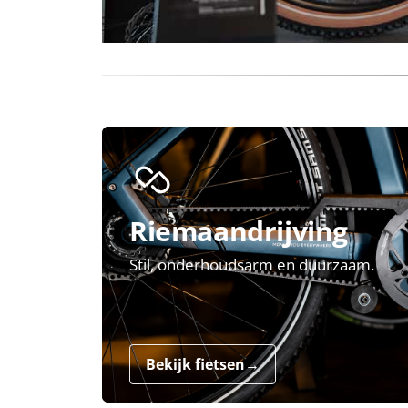
Riemaandrijving
Stil, onderhoudsarm en duurzaam.
Bekijk fietsen
→