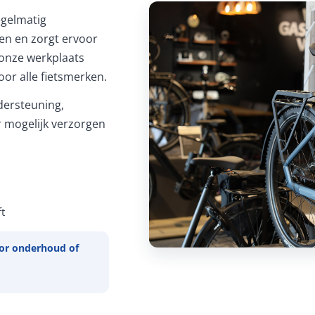
Regelmatig
ren en zorgt ervoor
In onze werkplaats
or alle fietsmerken.
ersteuning,
 mogelijk verzorgen
t
or onderhoud of