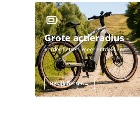
Grote actieradius
Verder fietsen, meer ontdekken.
Bekijk fietsen
→