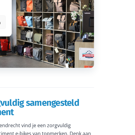
n
gvuldig samengesteld
ment
rendrecht vind je een zorgvuldig
iment e-bikes van topmerken. Denk aan