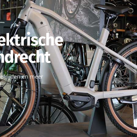
ektrische
endrecht
roefrijden en meer
d.