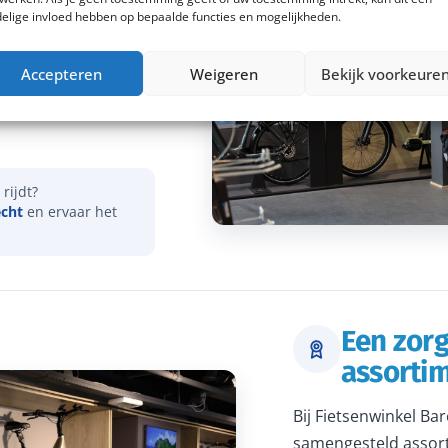
elige invloed hebben op bepaalde functies en mogelijkheden.
vies over onder meer
Accepteren
Weigeren
Bekijk voorkeure
actieradius. Samen
dat je een e-bike
rijdt?
echt
en ervaar het
Een zor
assorti
Bij Fietsenwinkel Ba
samengesteld assort