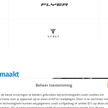
s maakt
Beheer toestemming
rtabeler en
de beste ervaringen te bieden, gebruiken wij technologieën zoals cookies om
boodschappen doet of
ormatie over je apparaat op te slaan en/of te raadplegen. Door in te stemmen me
e technologieën kunnen wij gegevens zoals surfgedrag of unieke ID's op deze si
 e-bike rijd je
werken. Als je geen toestemming geeft of uw toestemming intrekt, kan dit een