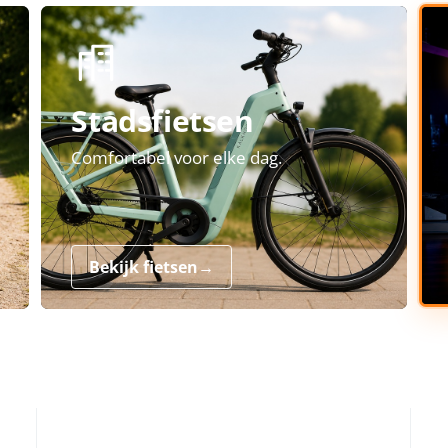
Stadsfietsen
Comfortabel voor elke dag.
Bekijk fietsen
→