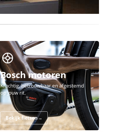
Bosch motoren
Krachtig, betrouwbaar en afgestemd
op jouw rit.
Bekijk fietsen
→