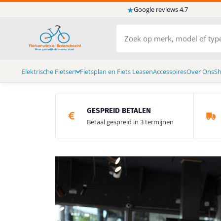
★
Google reviews 4.7
Elektrische Fietsen
Fietsplan en Fiets Leasen
Accessoires
Over Ons
S
GESPREID BETALEN
Betaal gespreid in 3 termijnen