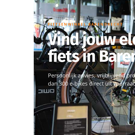
FIETSENWINKEL BARENDRECHT
Vind jouw el
fiets in Bar
Persoonlijk advies, vrijblijvend p
dan 300 e-bikes direct uit voorraa