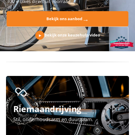
300 e-bikes direct uit voorraad.
→
Bekijk ons aanbod
Bekijk onze keuzehulp video
▶
Riemaandrijving
Stil, onderhoudsarm en duurzaam.