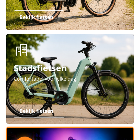
Bekijk fietsen
→
Stadsfietsen
Comfortabel voor elke dag.
Bekijk fietsen
→