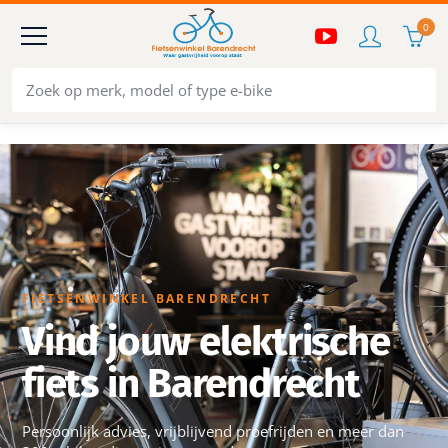
0
FIETSENWINKEL BARENDRECHT
Vind jouw elektrische
fiets in Barendrecht
Persoonlijk advies, vrijblijvend proefrijden en meer dan