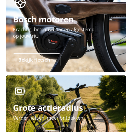
Bosch motoren
Krachtig, betrouwbaar en afgestemd
op jouw rit.
Bekijk fietsen
→
Grote actieradius
Verder fietsen, meer ontdekken.