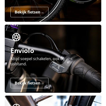
Bekijk fietsen
→
Enviolo
Altijd soepel schakelen, ook bij
stilstand.
Bekijk fietsen
→