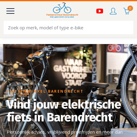
0
FIETSENWINKEL BARENDRECHT
Vind jouw elektrische
fiets in Barendrecht
Persoonlijk advies, vrijblijvend proefrijden en meer dan