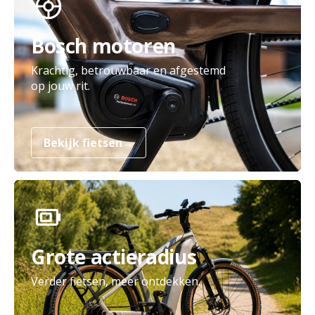
Bosch motoren
Krachtig, betrouwbaar en afgestemd
op jouw rit.
Bekijk fietsen
→
Grote actieradius
Verder fietsen, meer ontdekken.