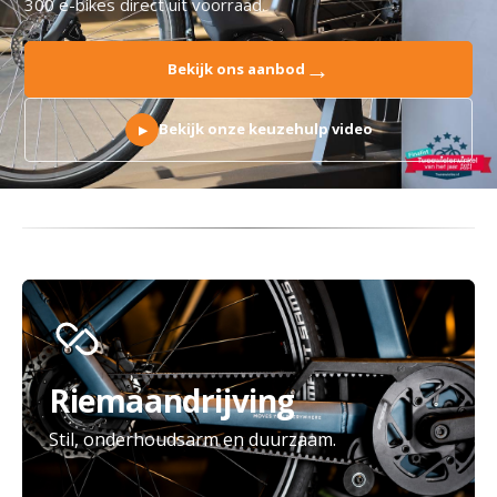
300 e-bikes direct uit voorraad.
→
Bekijk ons aanbod
Bekijk onze keuzehulp video
▶
Riemaandrijving
Stil, onderhoudsarm en duurzaam.