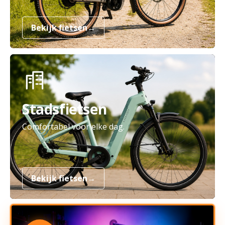
Bekijk fietsen
→
Stadsfietsen
Comfortabel voor elke dag.
Bekijk fietsen
→