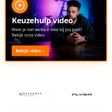
Keuzehulp video
Weet je niet welke e-bike bij jou past?
Bekijk onze video.
Bekijk video
→