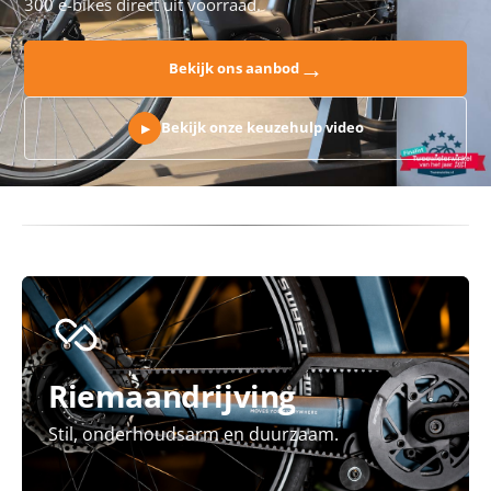
300 e-bikes direct uit voorraad.
→
Bekijk ons aanbod
Bekijk onze keuzehulp video
▶
Riemaandrijving
Stil, onderhoudsarm en duurzaam.