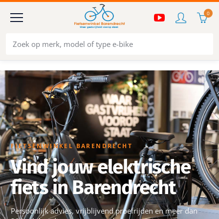
0
FIETSENWINKEL BARENDRECHT
Vind jouw elektrische
fiets in Barendrecht
Persoonlijk advies, vrijblijvend proefrijden en meer dan