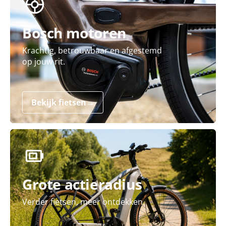
Bosch motoren
Krachtig, betrouwbaar en afgestemd
op jouw rit.
Bekijk fietsen
→
Grote actieradius
Verder fietsen, meer ontdekken.