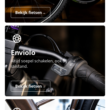
Bekijk fietsen
→
Enviolo
Altijd soepel schakelen, ook bij
stilstand.
Bekijk fietsen
→