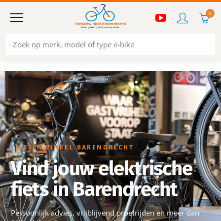
0
FIETSENWINKEL BARENDRECHT
Vind jouw elektrische
fiets in Barendrecht
Persoonlijk advies, vrijblijvend proefrijden en meer dan