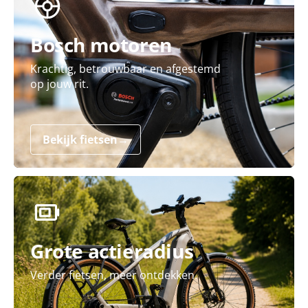
Bosch motoren
Krachtig, betrouwbaar en afgestemd
op jouw rit.
Bekijk fietsen
→
Grote actieradius
Verder fietsen, meer ontdekken.