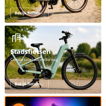
Bekijk fietsen
→
Stadsfietsen
Comfortabel voor elke dag.
Bekijk fietsen
→