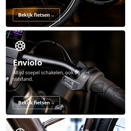
Bekijk fietsen
→
Enviolo
Altijd soepel schakelen, ook bij
stilstand.
Bekijk fietsen
→