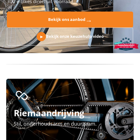
300 e-bikes direct uit voorraad.
→
Bekijk ons aanbod
Bekijk onze keuzehulp video
▶
Riemaandrijving
Stil, onderhoudsarm en duurzaam.