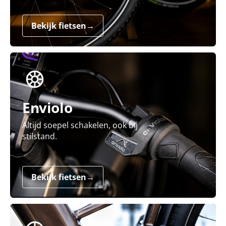
Bekijk fietsen
→
Enviolo
Altijd soepel schakelen, ook bij
stilstand.
Bekijk fietsen
→