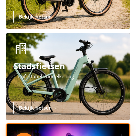
Bekijk fietsen
→
Stadsfietsen
Comfortabel voor elke dag.
Bekijk fietsen
→