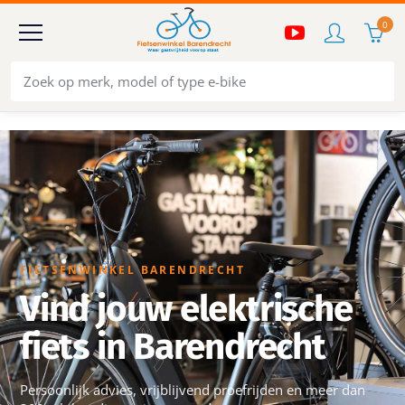
0
FIETSENWINKEL BARENDRECHT
Vind jouw elektrische
fiets in Barendrecht
Persoonlijk advies, vrijblijvend proefrijden en meer dan