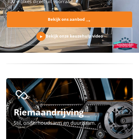
300 e-bikes direct uit voorraad.
→
Bekijk ons aanbod
Bekijk onze keuzehulp video
▶
Riemaandrijving
Stil, onderhoudsarm en duurzaam.