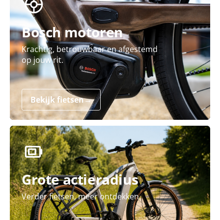
Bosch motoren
Krachtig, betrouwbaar en afgestemd
op jouw rit.
Bekijk fietsen
→
Grote actieradius
Verder fietsen, meer ontdekken.