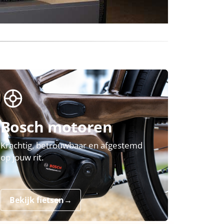
Bosch motoren
Krachtig, betrouwbaar en afgestemd
op jouw rit.
Bekijk fietsen
→