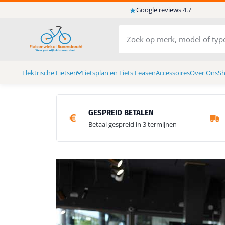
★
Google reviews 4.7
Elektrische Fietsen
Fietsplan en Fiets Leasen
Accessoires
Over Ons
S
GESPREID BETALEN
Betaal gespreid in 3 termijnen