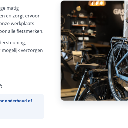
Regelmatig
ren en zorgt ervoor
In onze werkplaats
or alle fietsmerken.
ersteuning,
 mogelijk verzorgen
t
or onderhoud of