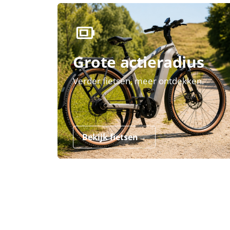
Grote actieradius
Verder fietsen, meer ontdekken.
Bekijk fietsen
→