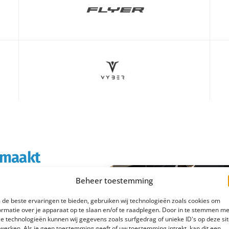
s maakt
Beheer toestemming
rtabeler en
de beste ervaringen te bieden, gebruiken wij technologieën zoals cookies om
boodschappen doet of
ormatie over je apparaat op te slaan en/of te raadplegen. Door in te stemmen me
e technologieën kunnen wij gegevens zoals surfgedrag of unieke ID's op deze si
 e-bike rijd je
werken. Als je geen toestemming geeft of uw toestemming intrekt, kan dit een