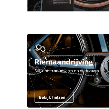
Riemaandrijving
Stil, onderhoudsarm en duurzaam.
Bekijk fietsen
→