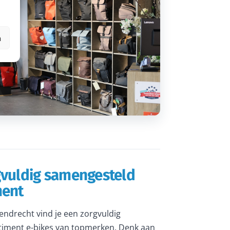
n
gvuldig samengesteld
ment
rendrecht vind je een zorgvuldig
iment e-bikes van topmerken. Denk aan