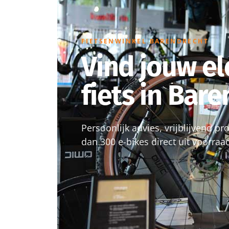
FIETSENWINKEL BARENDRECHT
Vind jouw el
fiets in Bar
Persoonlijk advies, vrijblijvend p
dan 300 e-bikes direct uit voorraa