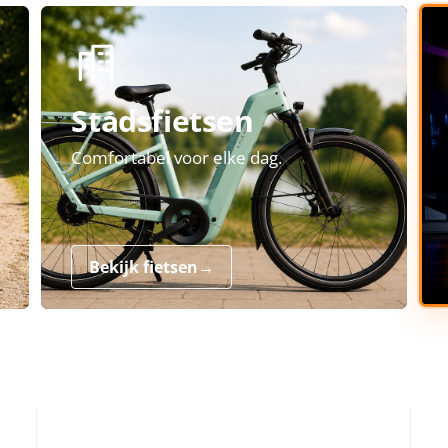
Stadsfietsen
Comfortabel voor elke dag.
Bekijk fietsen
→