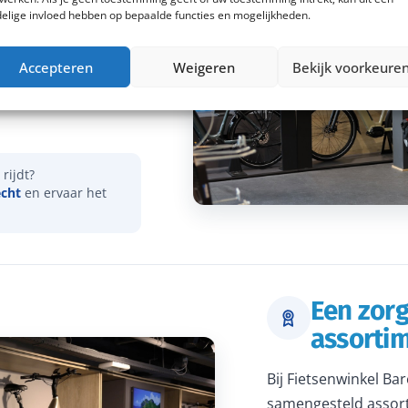
elige invloed hebben op bepaalde functies en mogelijkheden.
vies over onder meer
Accepteren
Weigeren
Bekijk voorkeure
actieradius. Samen
dat je een e-bike
rijdt?
echt
en ervaar het
Een zor
assorti
Bij Fietsenwinkel Ba
samengesteld assort