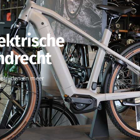
ektrische
endrecht
roefrijden en meer
d.