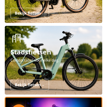
Bekijk fietsen
→
Stadsfietsen
Comfortabel voor elke dag.
Bekijk fietsen
→