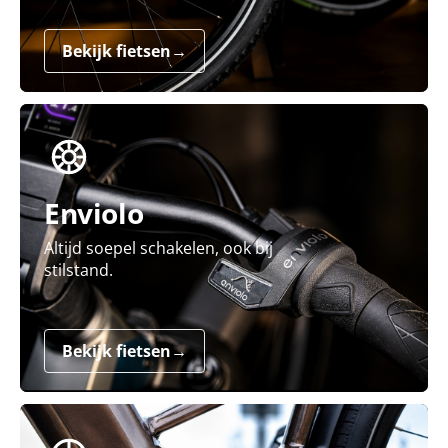
Bekijk fietsen
→
Enviolo
Altijd soepel schakelen, ook bij
stilstand.
Bekijk fietsen
→