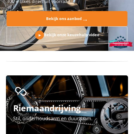
300 e-bikes direct uit voorraad.
→
Bekijk ons aanbod
Bekijk onze keuzehulp video
▶
Riemaandrijving
Stil, onderhoudsarm en duurzaam.