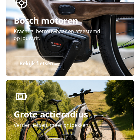
Bosch motoren
Krachtig, betrouwbaar en afgestemd
op jouw rit.
Bekijk fietsen
→
Grote actieradius
Verder fietsen, meer ontdekken.