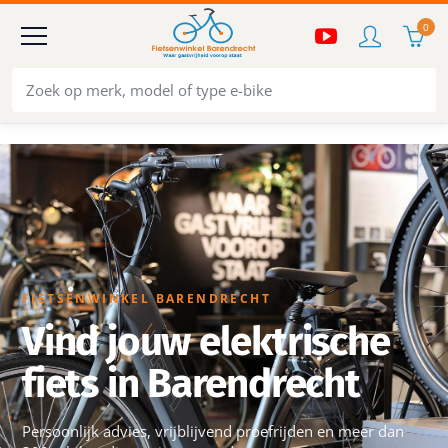
0
FIETSENWINKEL BARENDRECHT
Vind jouw elektrische
fiets in Barendrecht
Persoonlijk advies, vrijblijvend proefrijden en meer dan