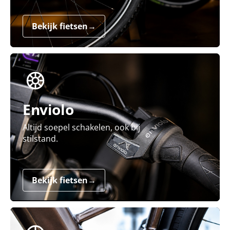
Bekijk fietsen
→
Enviolo
Altijd soepel schakelen, ook bij
stilstand.
Bekijk fietsen
→