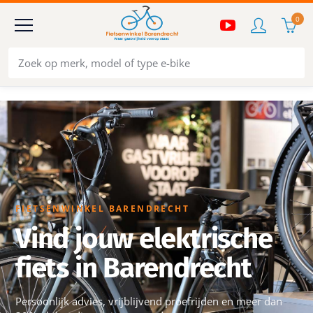
0
FIETSENWINKEL BARENDRECHT
Vind jouw elektrische
fiets in Barendrecht
Persoonlijk advies, vrijblijvend proefrijden en meer dan