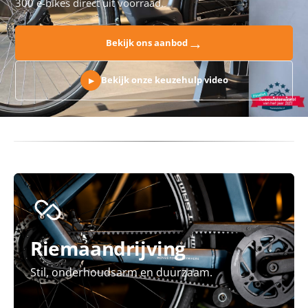
300 e-bikes direct uit voorraad.
→
Bekijk ons aanbod
Bekijk onze keuzehulp video
▶
Riemaandrijving
Stil, onderhoudsarm en duurzaam.