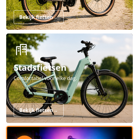
Bekijk fietsen
→
Stadsfietsen
Comfortabel voor elke dag.
Bekijk fietsen
→