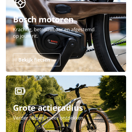
Bosch motoren
Krachtig, betrouwbaar en afgestemd
op jouw rit.
Bekijk fietsen
→
Grote actieradius
Verder fietsen, meer ontdekken.