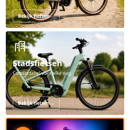
Bekijk fietsen
→
Stadsfietsen
Comfortabel voor elke dag.
Bekijk fietsen
→