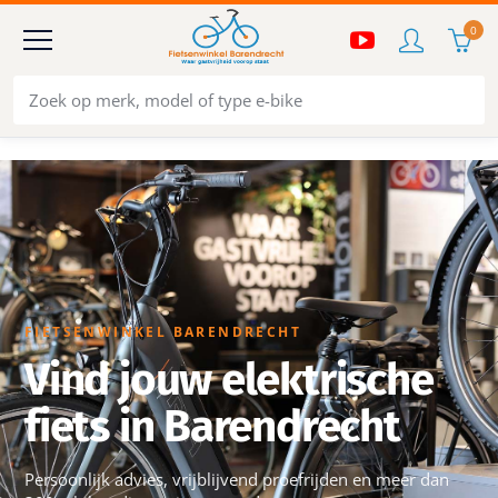
0
FIETSENWINKEL BARENDRECHT
Vind jouw elektrische
fiets in Barendrecht
Persoonlijk advies, vrijblijvend proefrijden en meer dan