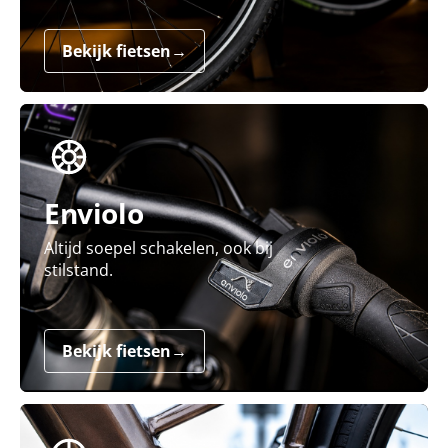
Bekijk fietsen
→
Enviolo
Altijd soepel schakelen, ook bij
stilstand.
Bekijk fietsen
→