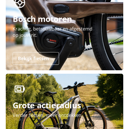
Bosch motoren
Krachtig, betrouwbaar en afgestemd
op jouw rit.
Bekijk fietsen
→
Grote actieradius
Verder fietsen, meer ontdekken.