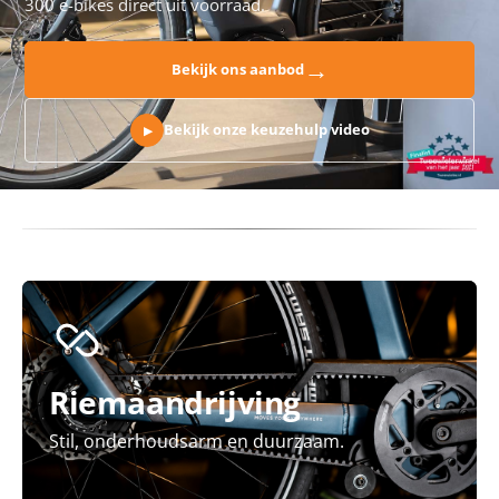
300 e-bikes direct uit voorraad.
→
Bekijk ons aanbod
Bekijk onze keuzehulp video
▶
Riemaandrijving
Stil, onderhoudsarm en duurzaam.