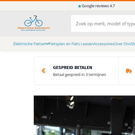
★
Google reviews 4.7
Elektrische Fietsen
Fietsplan en Fiets Leasen
Accessoires
Over Ons
S
GESPREID BETALEN
Betaal gespreid in 3 termijnen