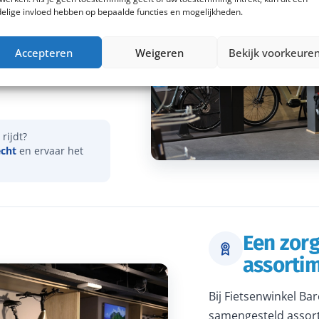
elige invloed hebben op bepaalde functies en mogelijkheden.
vies over onder meer
Accepteren
Weigeren
Bekijk voorkeure
actieradius. Samen
dat je een e-bike
rijdt?
echt
en ervaar het
Een zor
assorti
Bij Fietsenwinkel Ba
samengesteld assort