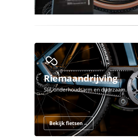
Riemaandrijving
Stil, onderhoudsarm en duurzaam.
Bekijk fietsen
→