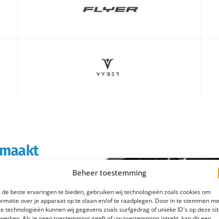
s maakt
Beheer toestemming
rtabeler en
de beste ervaringen te bieden, gebruiken wij technologieën zoals cookies om
boodschappen doet of
ormatie over je apparaat op te slaan en/of te raadplegen. Door in te stemmen me
e technologieën kunnen wij gegevens zoals surfgedrag of unieke ID's op deze si
 e-bike rijd je
werken. Als je geen toestemming geeft of uw toestemming intrekt, kan dit een