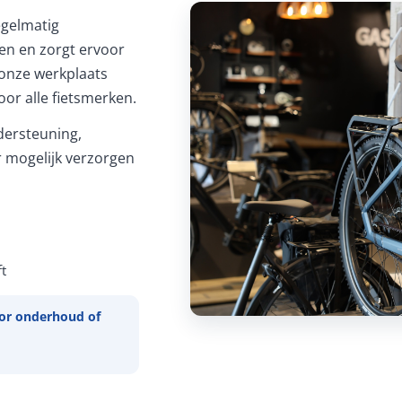
Regelmatig
ren en zorgt ervoor
In onze werkplaats
or alle fietsmerken.
ersteuning,
 mogelijk verzorgen
t
or onderhoud of