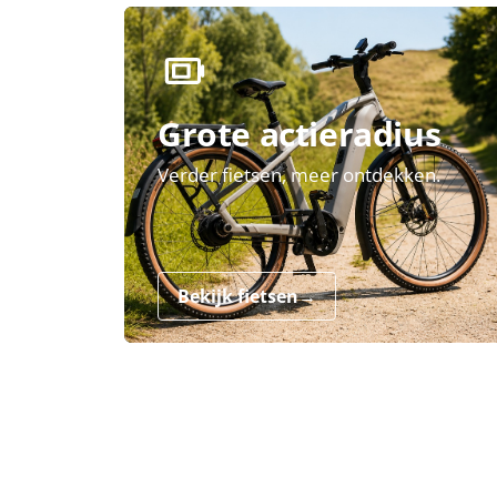
Grote actieradius
Verder fietsen, meer ontdekken.
Bekijk fietsen
→