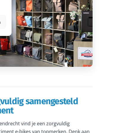
n
gvuldig samengesteld
ment
rendrecht vind je een zorgvuldig
iment e-bikes van topmerken. Denk aan