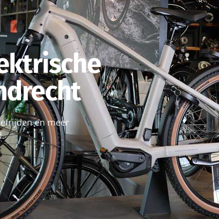
ektrische
endrecht
roefrijden en meer
d.