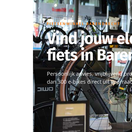
FIETSENWINKEL BARENDRECHT
Vind jouw el
fiets in Bar
Persoonlijk advies, vrijblijvend p
dan 300 e-bikes direct uit voorraa