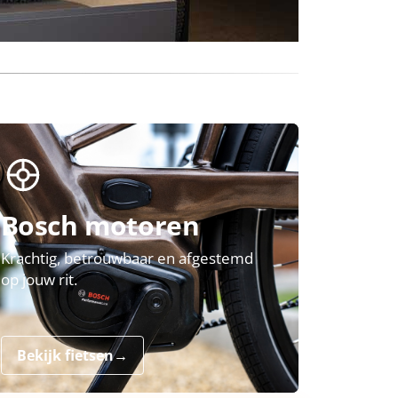
Bosch motoren
Krachtig, betrouwbaar en afgestemd
op jouw rit.
Bekijk fietsen
→