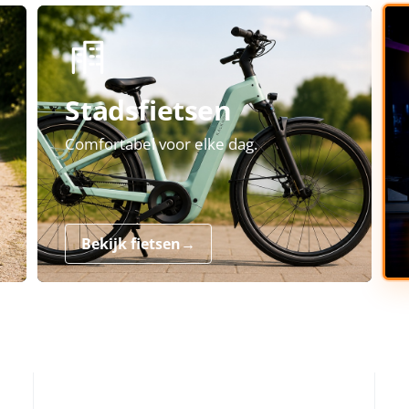
Stadsfietsen
Comfortabel voor elke dag.
Bekijk fietsen
→