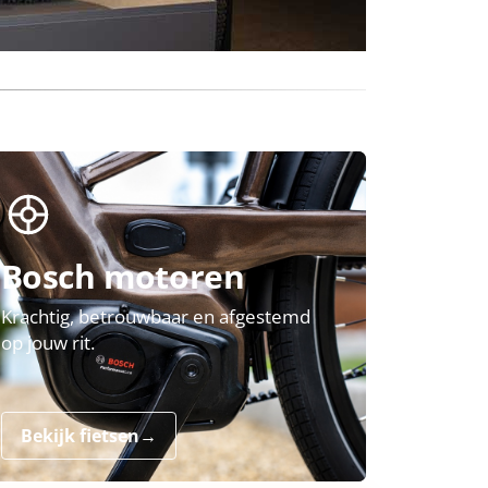
Bosch motoren
Krachtig, betrouwbaar en afgestemd
op jouw rit.
Bekijk fietsen
→