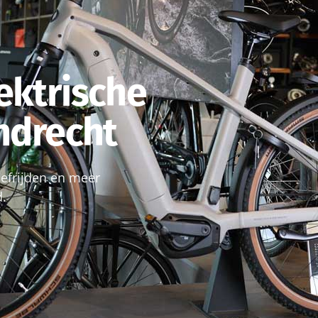
ektrische
endrecht
roefrijden en meer
d.