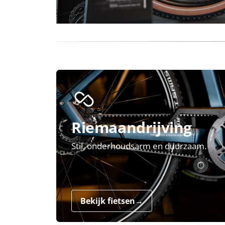
Riemaandrijving
Stil, onderhoudsarm en duurzaam.
Bekijk fietsen
→