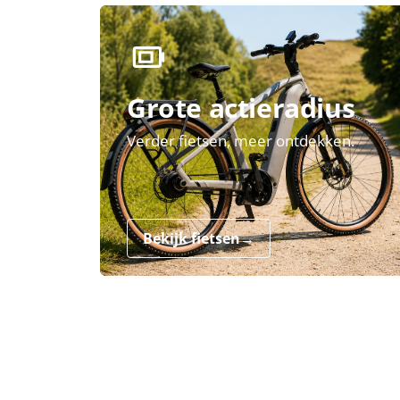
Grote actieradius
Verder fietsen, meer ontdekken.
Bekijk fietsen
→