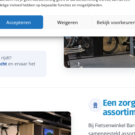
elige invloed hebben op bepaalde functies en mogelijkheden.
vies over onder meer
Accepteren
Weigeren
Bekijk voorkeure
actieradius. Samen
dat je een e-bike
rijdt?
echt
en ervaar het
Een zor
assorti
Bij Fietsenwinkel Ba
samengesteld assort