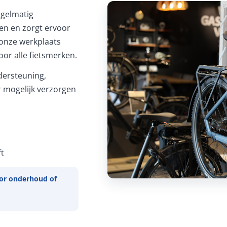
Regelmatig
ren en zorgt ervoor
In onze werkplaats
or alle fietsmerken.
ersteuning,
 mogelijk verzorgen
t
or onderhoud of