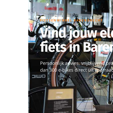
FIETSENWINKEL BARENDRECHT
Vind jouw el
fiets in Bar
Persoonlijk advies, vrijblijvend p
dan 300 e-bikes direct uit voorraa