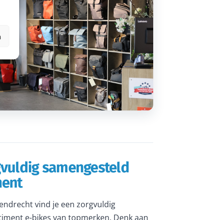
n
gvuldig samengesteld
ment
rendrecht vind je een zorgvuldig
iment e-bikes van topmerken. Denk aan