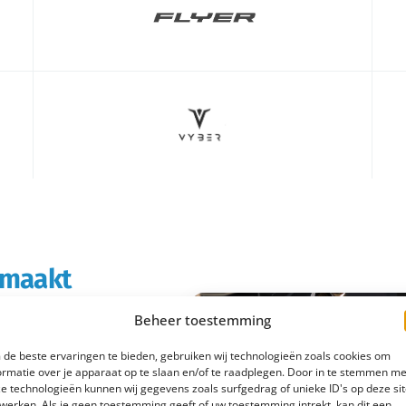
s maakt
Beheer toestemming
rtabeler en
de beste ervaringen te bieden, gebruiken wij technologieën zoals cookies om
boodschappen doet of
ormatie over je apparaat op te slaan en/of te raadplegen. Door in te stemmen me
e technologieën kunnen wij gegevens zoals surfgedrag of unieke ID's op deze si
 e-bike rijd je
werken. Als je geen toestemming geeft of uw toestemming intrekt, kan dit een