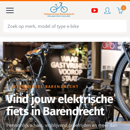
0
FIETSENWINKEL BARENDRECHT
Vind jouw elektrische
fiets in Barendrecht
Persoonlijk advies, vrijblijvend proefrijden en meer dan