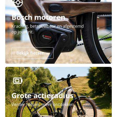
Bosch motoren
Krachtig, betrouwbaar en afgestemd
op jouw rit.
Bekijk fietsen
→
Grote actieradius
Verder fietsen, meer ontdekken.