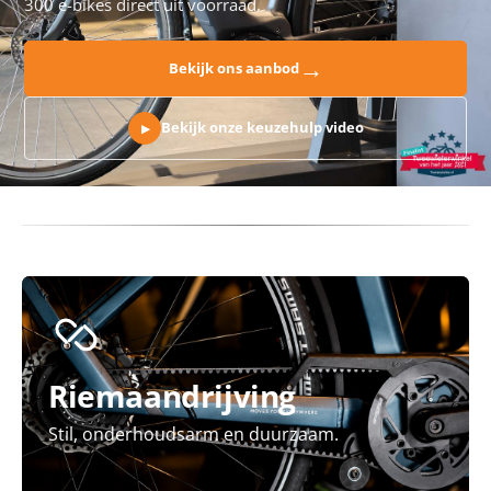
300 e-bikes direct uit voorraad.
→
Bekijk ons aanbod
Bekijk onze keuzehulp video
▶
Riemaandrijving
Stil, onderhoudsarm en duurzaam.