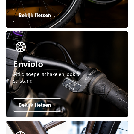
Bekijk fietsen
→
Enviolo
Altijd soepel schakelen, ook bij
stilstand.
Bekijk fietsen
→