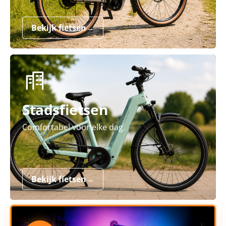
Bekijk fietsen
→
Stadsfietsen
Comfortabel voor elke dag.
Bekijk fietsen
→