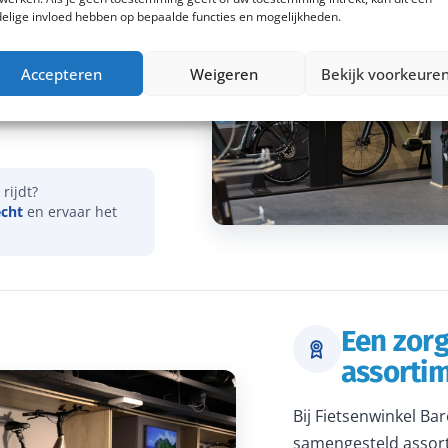
elige invloed hebben op bepaalde functies en mogelijkheden.
vies over onder meer
Accepteren
Weigeren
Bekijk voorkeure
actieradius. Samen
dat je een e-bike
rijdt?
echt
en ervaar het
Een zor
assorti
Bij Fietsenwinkel Ba
samengesteld assort