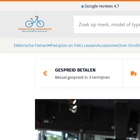
★
Google reviews 4.7
Elektrische Fietsen
Fietsplan en Fiets Leasen
Accessoires
Over Ons
S
GESPREID BETALEN
Betaal gespreid in 3 termijnen