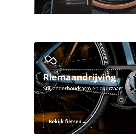
Riemaandrijving
Stil, onderhoudsarm en duurzaam.
Bekijk fietsen
→