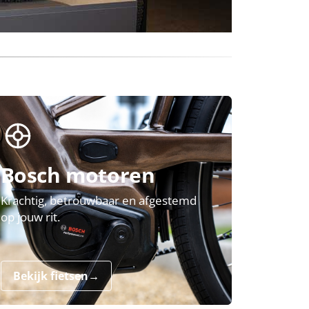
Bosch motoren
Krachtig, betrouwbaar en afgestemd
op jouw rit.
Bekijk fietsen
→