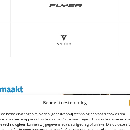
s maakt
Beheer toestemming
rtabeler en
de beste ervaringen te bieden, gebruiken wij technologieën zoals cookies om
boodschappen doet of
ormatie over je apparaat op te slaan en/of te raadplegen. Door in te stemmen me
e technologieën kunnen wij gegevens zoals surfgedrag of unieke ID's op deze si
 e-bike rijd je
werken. Als je geen toestemming geeft of uw toestemming intrekt, kan dit een