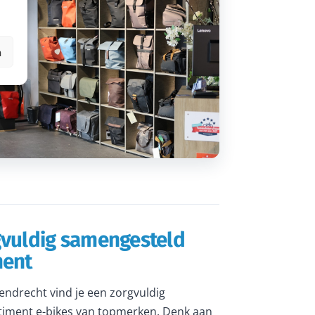
n
gvuldig samengesteld
ment
rendrecht vind je een zorgvuldig
iment e-bikes van topmerken. Denk aan