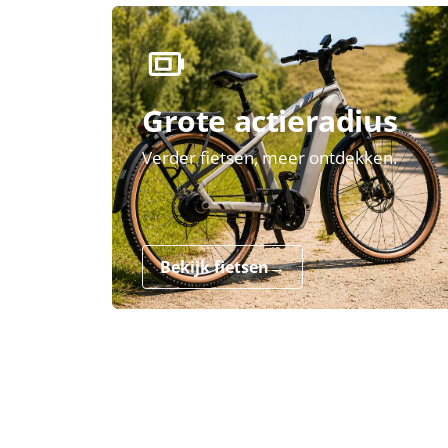
Grote actieradius
Verder fietsen, meer ontdekken.
Bekijk fietsen
→