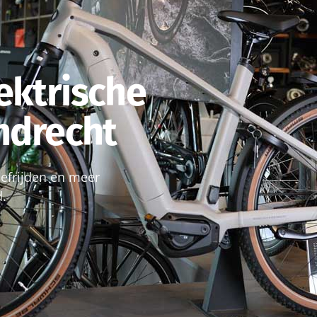
ektrische
endrecht
roefrijden en meer
d.