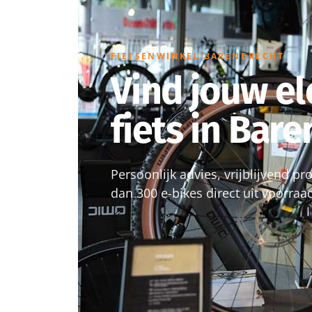
FIETSENWINKEL BARENDRECHT
Vind jouw el
fiets in Bar
Persoonlijk advies, vrijblijvend p
dan 300 e-bikes direct uit voorraa