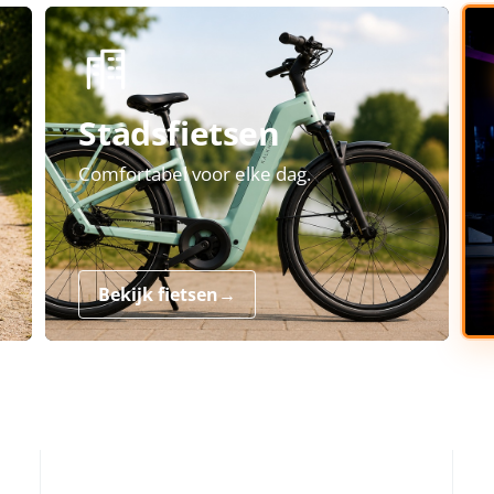
Stadsfietsen
Comfortabel voor elke dag.
Bekijk fietsen
→