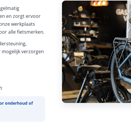
Regelmatig
ren en zorgt ervoor
In onze werkplaats
or alle fietsmerken.
ersteuning,
 mogelijk verzorgen
t
or onderhoud of