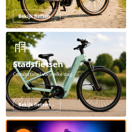
Bekijk fietsen
→
Stadsfietsen
Comfortabel voor elke dag.
Bekijk fietsen
→