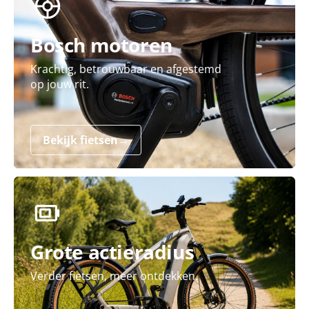
Bosch motoren
Krachtig, betrouwbaar en afgestemd
op jouw rit.
Bekijk fietsen
→
Grote actieradius
Verder fietsen, meer ontdekken.