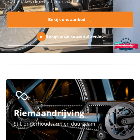
300 e-bikes direct uit voorraad.
→
Bekijk ons aanbod
Bekijk onze keuzehulp video
▶
Riemaandrijving
Stil, onderhoudsarm en duurzaam.