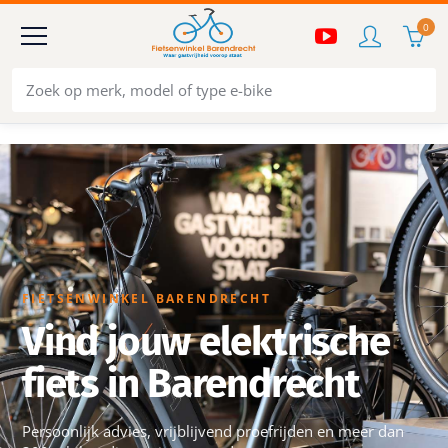
0
FIETSENWINKEL BARENDRECHT
Vind jouw elektrische
fiets in Barendrecht
Persoonlijk advies, vrijblijvend proefrijden en meer dan