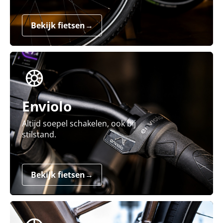
Bekijk fietsen
→
Enviolo
Altijd soepel schakelen, ook bij
stilstand.
Bekijk fietsen
→