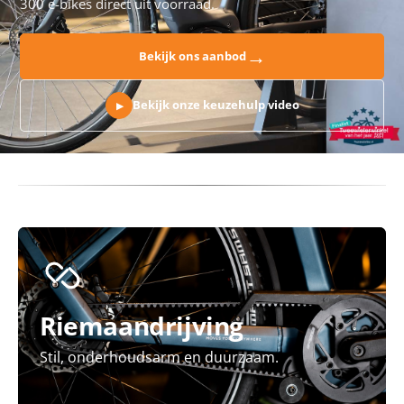
300 e-bikes direct uit voorraad.
→
Bekijk ons aanbod
Bekijk onze keuzehulp video
▶
Riemaandrijving
Stil, onderhoudsarm en duurzaam.