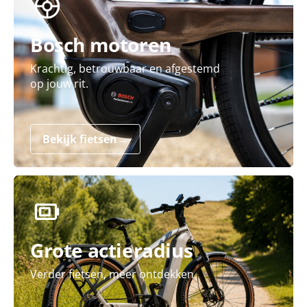
Bosch motoren
Krachtig, betrouwbaar en afgestemd
op jouw rit.
Bekijk fietsen
→
Grote actieradius
Verder fietsen, meer ontdekken.