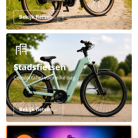
Bekijk fietsen
→
Stadsfietsen
Comfortabel voor elke dag.
Bekijk fietsen
→