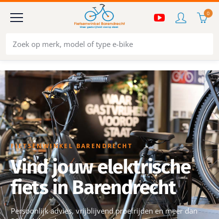
0
FIETSENWINKEL BARENDRECHT
Vind jouw elektrische
fiets in Barendrecht
Persoonlijk advies, vrijblijvend proefrijden en meer dan