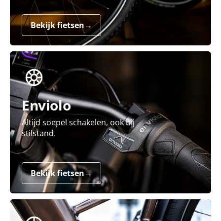
Bekijk fietsen
→
Enviolo
Altijd soepel schakelen, ook bij
stilstand.
Bekijk fietsen
→