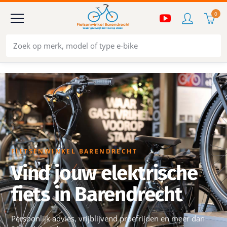
0
FIETSENWINKEL BARENDRECHT
Vind jouw elektrische
fiets in Barendrecht
Persoonlijk advies, vrijblijvend proefrijden en meer dan