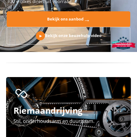
300 e-bikes direct uit voorraad.
→
Bekijk ons aanbod
Bekijk onze keuzehulp video
▶
Riemaandrijving
Stil, onderhoudsarm en duurzaam.