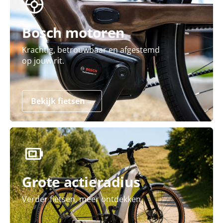
Bosch motoren
Krachtig, betrouwbaar en afgestemd
op jouw rit.
Bekijk fietsen
→
Grote actieradius
Verder fietsen, meer ontdekken.