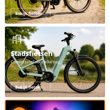
Bekijk fietsen
→
Stadsfietsen
Comfortabel voor elke dag.
Bekijk fietsen
→