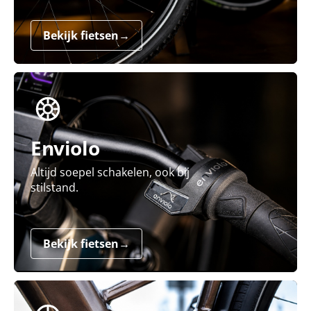
Bekijk fietsen
→
Enviolo
Altijd soepel schakelen, ook bij
stilstand.
Bekijk fietsen
→