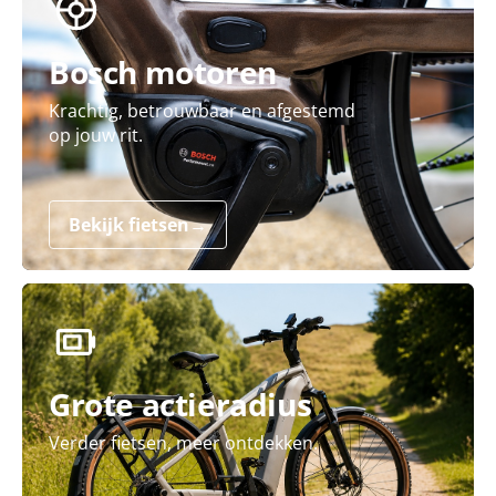
Bosch motoren
Krachtig, betrouwbaar en afgestemd
op jouw rit.
Bekijk fietsen
→
Grote actieradius
Verder fietsen, meer ontdekken.