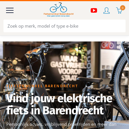
0
FIETSENWINKEL BARENDRECHT
Vind jouw elektrische
fiets in Barendrecht
Persoonlijk advies, vrijblijvend proefrijden en meer dan