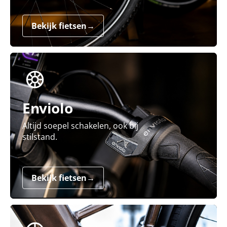
Bekijk fietsen
→
Enviolo
Altijd soepel schakelen, ook bij
stilstand.
Bekijk fietsen
→