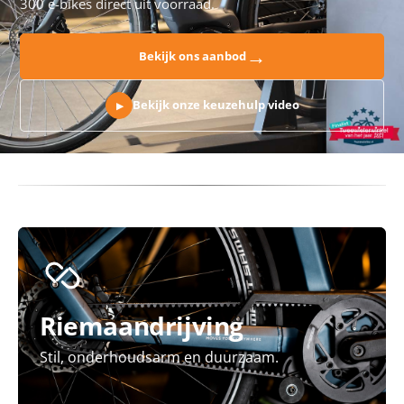
300 e-bikes direct uit voorraad.
→
Bekijk ons aanbod
Bekijk onze keuzehulp video
▶
Riemaandrijving
Stil, onderhoudsarm en duurzaam.