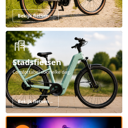
Bekijk fietsen
→
Stadsfietsen
Comfortabel voor elke dag.
Bekijk fietsen
→