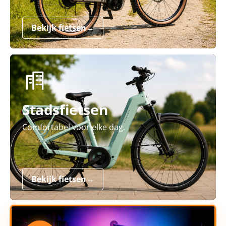
Bekijk fietsen
→
Stadsfietsen
Comfortabel voor elke dag.
Bekijk fietsen
→