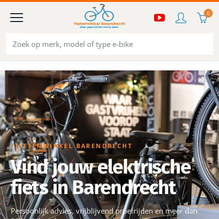
0
FIETSENWINKEL BARENDRECHT
Vind jouw elektrische
fiets in Barendrecht
Persoonlijk advies, vrijblijvend proefrijden en meer dan