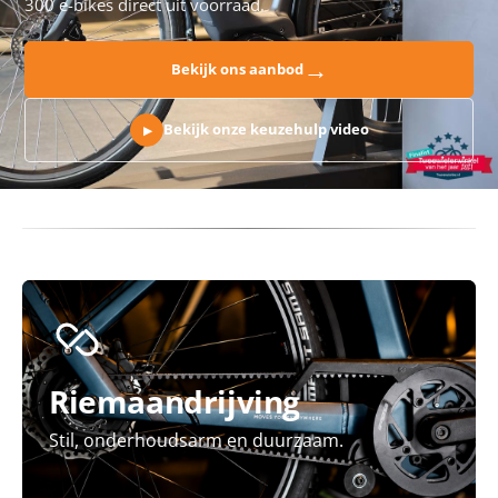
300 e-bikes direct uit voorraad.
→
Bekijk ons aanbod
Bekijk onze keuzehulp video
▶
Riemaandrijving
Stil, onderhoudsarm en duurzaam.