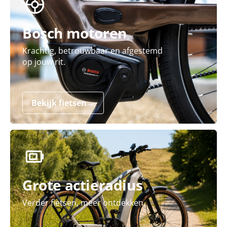
Bosch motoren
Krachtig, betrouwbaar en afgestemd
op jouw rit.
Bekijk fietsen
→
Grote actieradius
Verder fietsen, meer ontdekken.