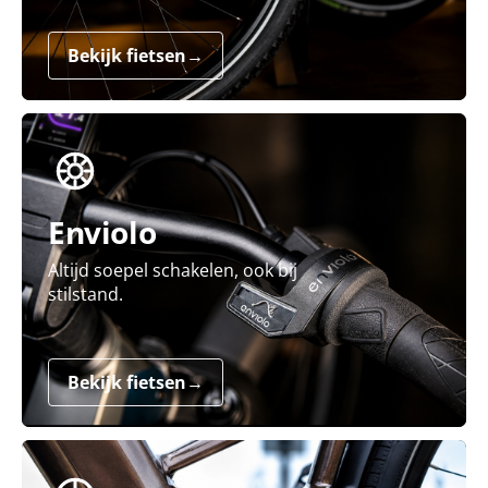
Bekijk fietsen
→
Enviolo
Altijd soepel schakelen, ook bij
stilstand.
Bekijk fietsen
→