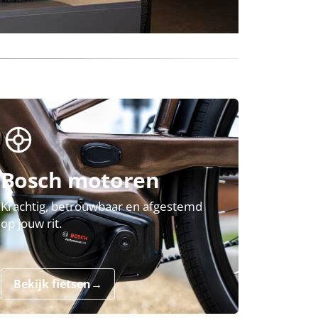
Bosch motoren
Krachtig, betrouwbaar en afgestemd
op jouw rit.
Bekijk fietsen
→