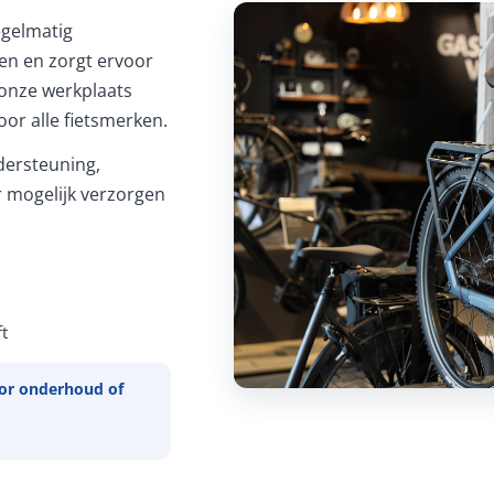
Regelmatig
ren en zorgt ervoor
In onze werkplaats
or alle fietsmerken.
ersteuning,
 mogelijk verzorgen
t
or onderhoud of