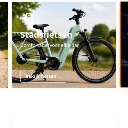
Stadsfietsen
Comfortabel voor elke dag.
Bekijk fietsen
→