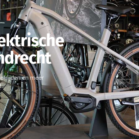
ektrische
endrecht
roefrijden en meer
d.