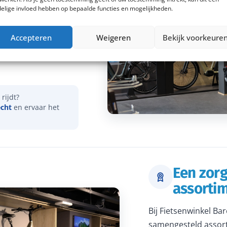
elige invloed hebben op bepaalde functies en mogelijkheden.
vies over onder meer
Accepteren
Weigeren
Bekijk voorkeure
actieradius. Samen
dat je een e-bike
rijdt?
echt
en ervaar het
Een zor
assorti
Bij Fietsenwinkel Ba
samengesteld assort