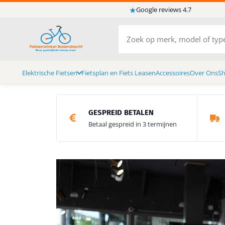
★
Google reviews 4.7
Elektrische Fietsen
Fietsplan en Fiets Leasen
Accessoires
Over Ons
S
GESPREID BETALEN
Betaal gespreid in 3 termijnen