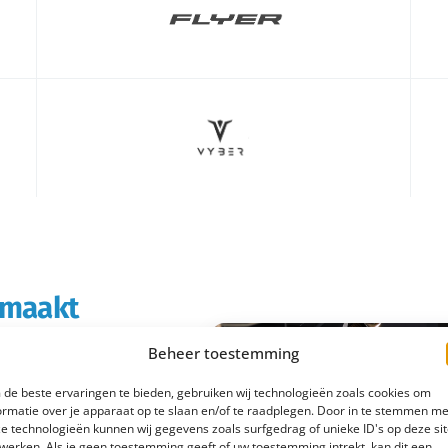
s maakt
Beheer toestemming
rtabeler en
de beste ervaringen te bieden, gebruiken wij technologieën zoals cookies om
boodschappen doet of
ormatie over je apparaat op te slaan en/of te raadplegen. Door in te stemmen me
e technologieën kunnen wij gegevens zoals surfgedrag of unieke ID's op deze si
 e-bike rijd je
werken. Als je geen toestemming geeft of uw toestemming intrekt, kan dit een