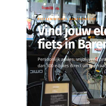
FIETSENWINKEL BARENDRECHT
Vind jouw el
fiets in Bar
Persoonlijk advies, vrijblijvend p
dan 300 e-bikes direct uit voorraa