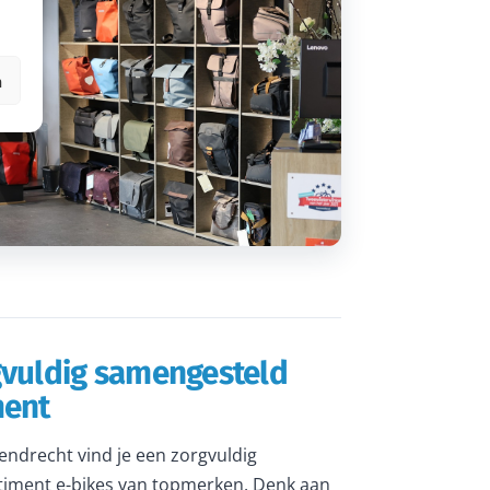
n
gvuldig samengesteld
ment
rendrecht vind je een zorgvuldig
iment e-bikes van topmerken. Denk aan