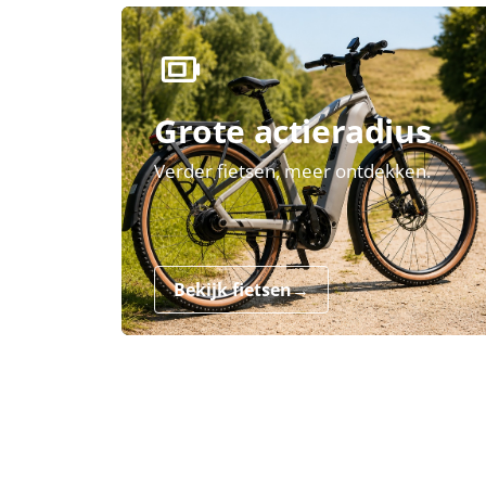
Grote actieradius
Verder fietsen, meer ontdekken.
Bekijk fietsen
→