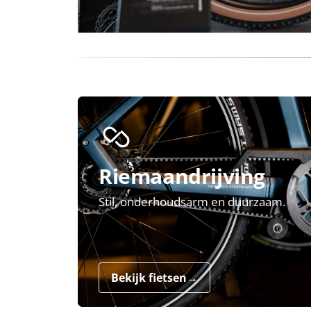
Riemaandrijving
Stil, onderhoudsarm en duurzaam.
Bekijk fietsen
→