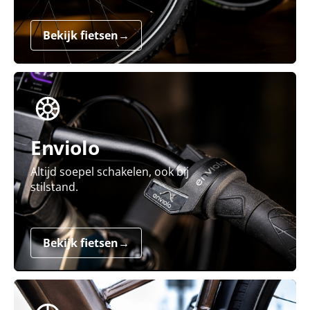
Bekijk fietsen
→
Enviolo
Altijd soepel schakelen, ook bij
stilstand.
Bekijk fietsen
→