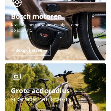
Bosch motoren
Krachtig, betrouwbaar en afgestemd
op jouw rit.
Bekijk fietsen
→
Grote actieradius
Verder fietsen, meer ontdekken.