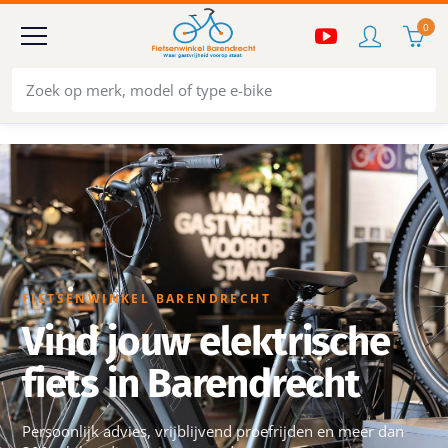
0
FIETSENWINKEL BARENDRECHT
Vind jouw elektrische
fiets in Barendrecht
Persoonlijk advies, vrijblijvend proefrijden en meer dan