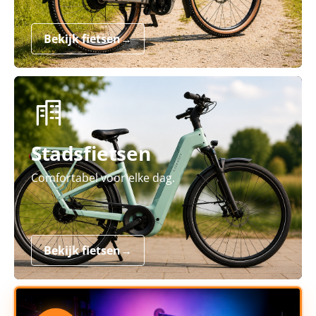
Bekijk fietsen
→
Stadsfietsen
Comfortabel voor elke dag.
Bekijk fietsen
→