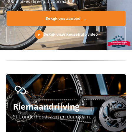
300 e-bikes direct uit voorraad.
→
Bekijk ons aanbod
Bekijk onze keuzehulp video
▶
Riemaandrijving
Stil, onderhoudsarm en duurzaam.