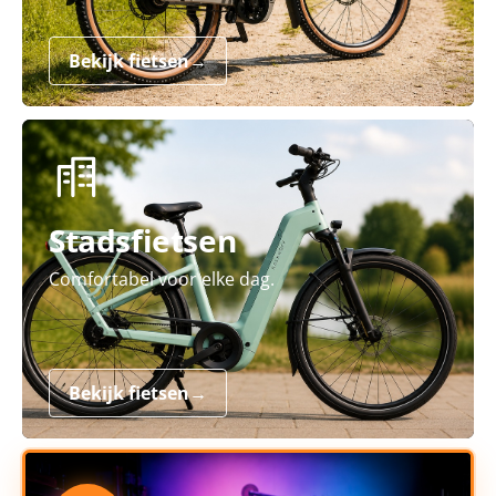
Bekijk fietsen
→
Stadsfietsen
Comfortabel voor elke dag.
Bekijk fietsen
→