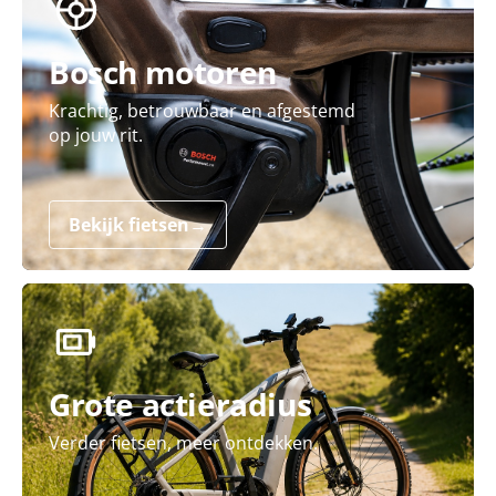
Bosch motoren
Krachtig, betrouwbaar en afgestemd
op jouw rit.
Bekijk fietsen
→
Grote actieradius
Verder fietsen, meer ontdekken.