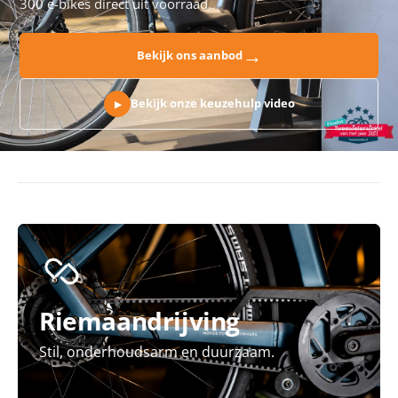
300 e-bikes direct uit voorraad.
→
Bekijk ons aanbod
Bekijk onze keuzehulp video
▶
Riemaandrijving
Stil, onderhoudsarm en duurzaam.