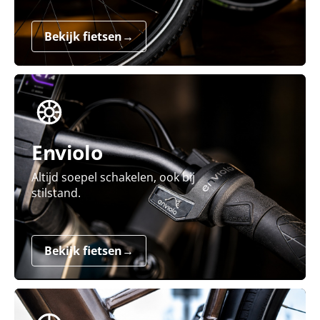
Bekijk fietsen
→
Enviolo
Altijd soepel schakelen, ook bij
stilstand.
Bekijk fietsen
→