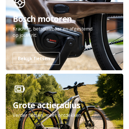
Bosch motoren
Krachtig, betrouwbaar en afgestemd
op jouw rit.
Bekijk fietsen
→
Grote actieradius
Verder fietsen, meer ontdekken.