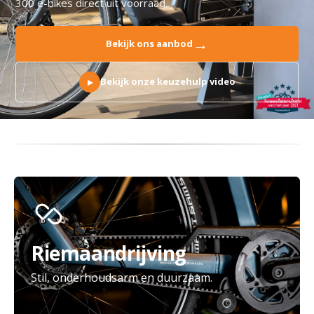
300 e-bikes direct uit voorraad.
→
Bekijk ons aanbod
Bekijk onze keuzehulp video
▶
Riemaandrijving
Stil, onderhoudsarm en duurzaam.