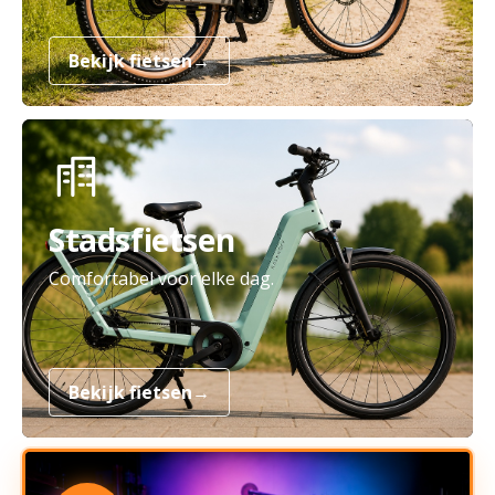
Bekijk fietsen
→
Stadsfietsen
Comfortabel voor elke dag.
Bekijk fietsen
→