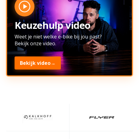
Keuzehulp video
Weet je niet welke e-bike bij jou past?
Bekijk onze video.
Bekijk video
→