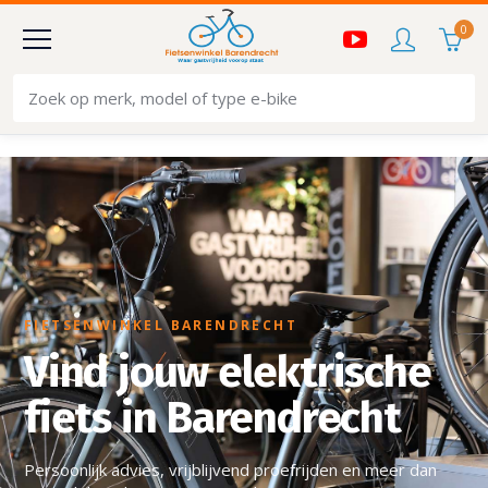
0
FIETSENWINKEL BARENDRECHT
Vind jouw elektrische
fiets in Barendrecht
Persoonlijk advies, vrijblijvend proefrijden en meer dan