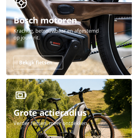
Bosch motoren
Krachtig, betrouwbaar en afgestemd
op jouw rit.
Bekijk fietsen
→
Grote actieradius
Verder fietsen, meer ontdekken.