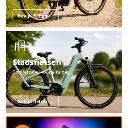
Bekijk fietsen
→
Stadsfietsen
Comfortabel voor elke dag.
Bekijk fietsen
→