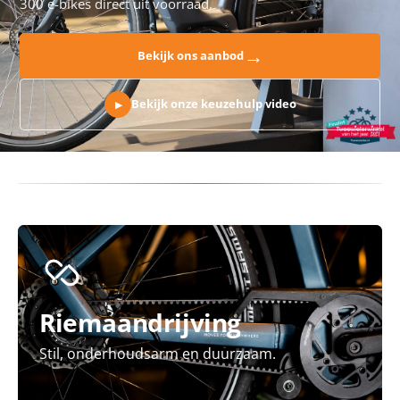
300 e-bikes direct uit voorraad.
→
Bekijk ons aanbod
Bekijk onze keuzehulp video
▶
Riemaandrijving
Stil, onderhoudsarm en duurzaam.