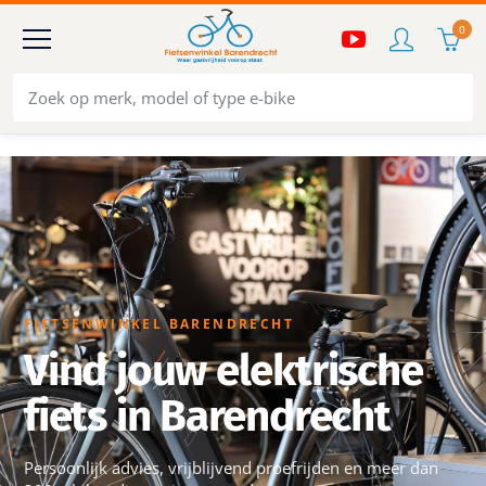
0
FIETSENWINKEL BARENDRECHT
Vind jouw elektrische
fiets in Barendrecht
Persoonlijk advies, vrijblijvend proefrijden en meer dan