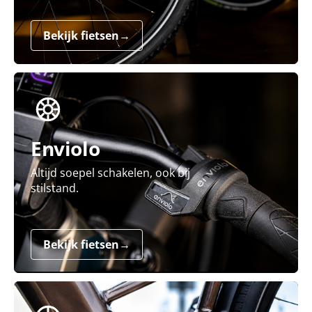
Bekijk fietsen
→
Enviolo
Altijd soepel schakelen, ook bij
stilstand.
Bekijk fietsen
→