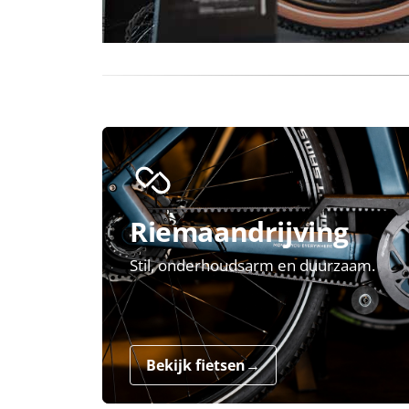
Riemaandrijving
Stil, onderhoudsarm en duurzaam.
Bekijk fietsen
→