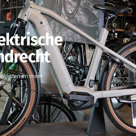
ektrische
endrecht
roefrijden en meer
d.