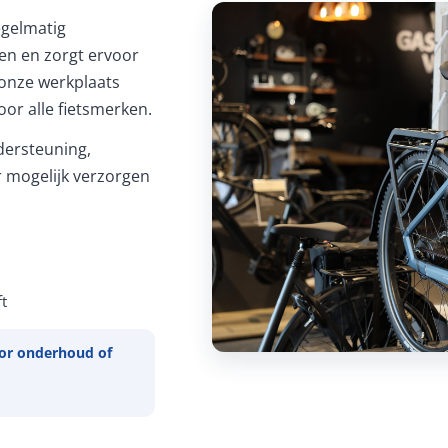
Regelmatig
ren en zorgt ervoor
In onze werkplaats
or alle fietsmerken.
ersteuning,
 mogelijk verzorgen
t
or onderhoud of