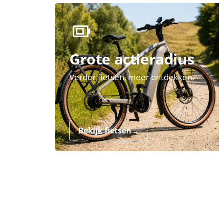
Grote actieradius
Verder fietsen, meer ontdekken.
Bekijk fietsen
→