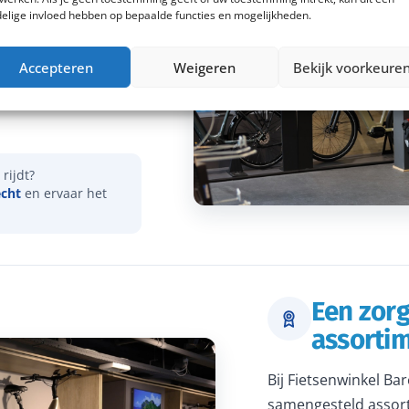
elige invloed hebben op bepaalde functies en mogelijkheden.
vies over onder meer
Accepteren
Weigeren
Bekijk voorkeure
actieradius. Samen
dat je een e-bike
rijdt?
echt
en ervaar het
Een zor
assorti
Bij Fietsenwinkel Ba
samengesteld assort