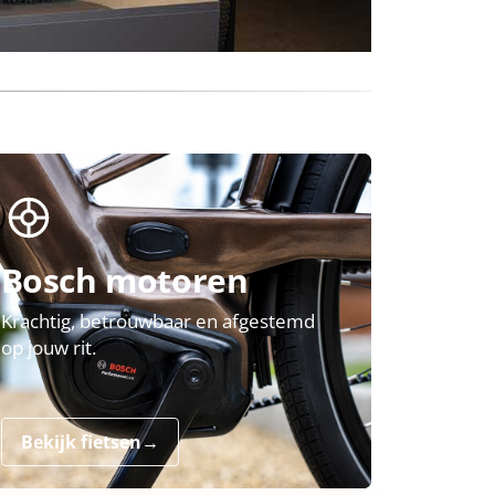
Bosch motoren
Krachtig, betrouwbaar en afgestemd
op jouw rit.
Bekijk fietsen
→