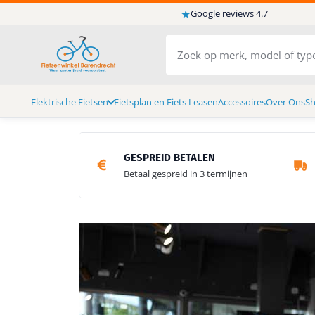
★
Google reviews 4.7
Elektrische Fietsen
Fietsplan en Fiets Leasen
Accessoires
Over Ons
S
GESPREID BETALEN
Betaal gespreid in 3 termijnen