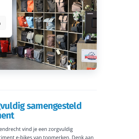
n
gvuldig samengesteld
ment
rendrecht vind je een zorgvuldig
iment e-bikes van topmerken. Denk aan