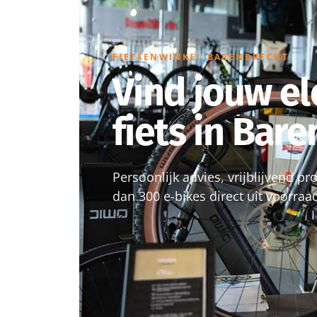
FIETSENWINKEL BARENDRECHT
Vind jouw el
fiets in Bar
Persoonlijk advies, vrijblijvend p
dan 300 e-bikes direct uit voorraa