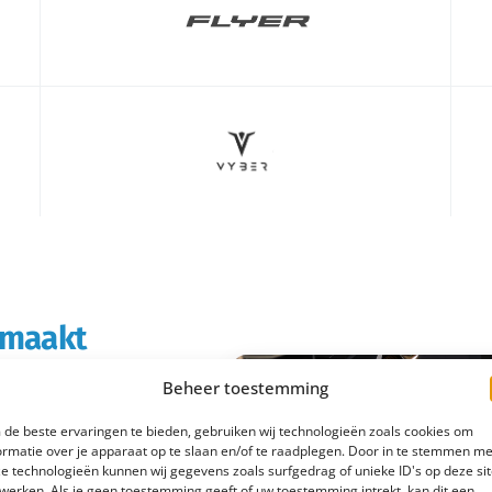
s maakt
Beheer toestemming
rtabeler en
de beste ervaringen te bieden, gebruiken wij technologieën zoals cookies om
boodschappen doet of
ormatie over je apparaat op te slaan en/of te raadplegen. Door in te stemmen me
e technologieën kunnen wij gegevens zoals surfgedrag of unieke ID's op deze si
 e-bike rijd je
werken. Als je geen toestemming geeft of uw toestemming intrekt, kan dit een