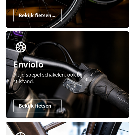
Bekijk fietsen
→
Enviolo
Altijd soepel schakelen, ook bij
stilstand.
Bekijk fietsen
→