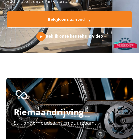
300 e-bikes direct uit voorraad.
→
Bekijk ons aanbod
Bekijk onze keuzehulp video
▶
Riemaandrijving
Stil, onderhoudsarm en duurzaam.