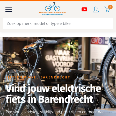
0
FIETSENWINKEL BARENDRECHT
Vind jouw elektrische
fiets in Barendrecht
Persoonlijk advies, vrijblijvend proefrijden en meer dan