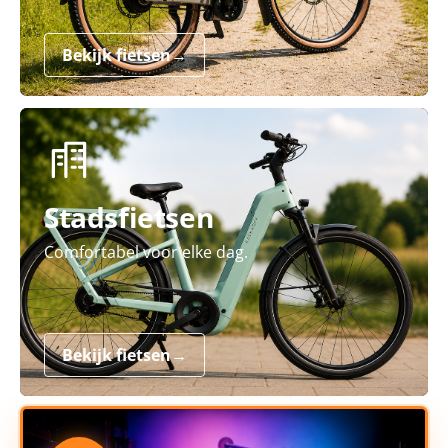
Bekijk fietsen
→
Stadsfietsen
Comfortabel voor elke dag.
Bekijk fietsen
→