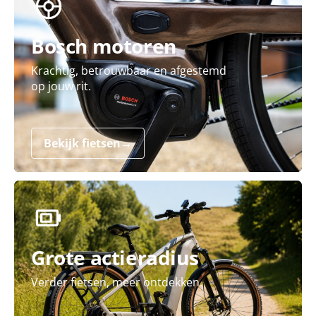
Bosch motoren
Krachtig, betrouwbaar en afgestemd
op jouw rit.
Bekijk fietsen
→
Grote actieradius
Verder fietsen, meer ontdekken.