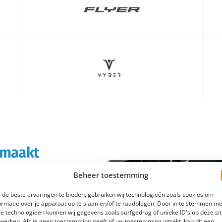
s maakt
Beheer toestemming
rtabeler en
de beste ervaringen te bieden, gebruiken wij technologieën zoals cookies om
boodschappen doet of
ormatie over je apparaat op te slaan en/of te raadplegen. Door in te stemmen me
e technologieën kunnen wij gegevens zoals surfgedrag of unieke ID's op deze si
 e-bike rijd je
werken. Als je geen toestemming geeft of uw toestemming intrekt, kan dit een