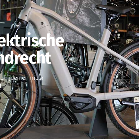
ektrische
endrecht
roefrijden en meer
d.