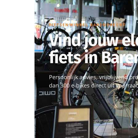
FIETSENWINKEL BARENDRECHT
Vind jouw el
fiets in Bar
Persoonlijk advies, vrijblijvend p
dan 300 e-bikes direct uit voorraa