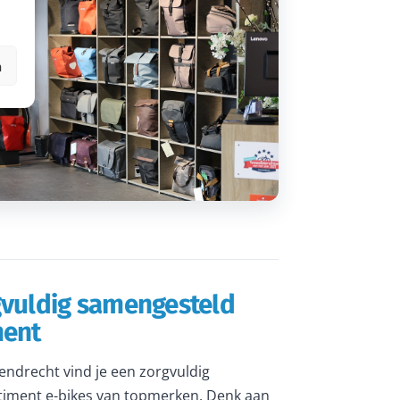
n
gvuldig samengesteld
ment
rendrecht vind je een zorgvuldig
iment e-bikes van topmerken. Denk aan