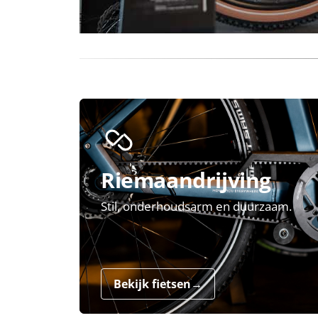
Riemaandrijving
Stil, onderhoudsarm en duurzaam.
Bekijk fietsen
→