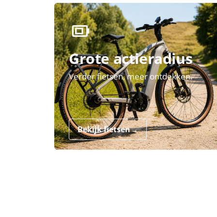
Grote actieradius
Verder fietsen, meer ontdekken.
Bekijk fietsen
→