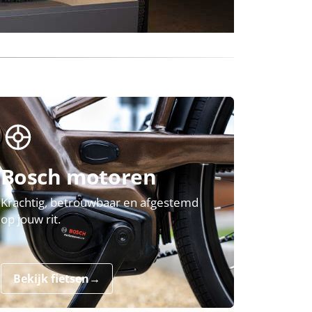
Bosch motoren
Krachtig, betrouwbaar en afgestemd
op jouw rit.
Bekijk fietsen
→