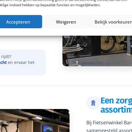
elige invloed hebben op bepaalde functies en mogelijkheden.
vies over onder meer
Accepteren
Weigeren
Bekijk voorkeure
actieradius. Samen
dat je een e-bike
rijdt?
echt
en ervaar het
Een zor
assorti
Bij Fietsenwinkel Ba
samengesteld assort