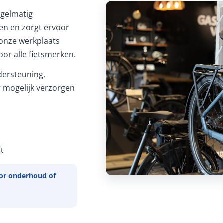
Regelmatig
ren en zorgt ervoor
In onze werkplaats
or alle fietsmerken.
ersteuning,
 mogelijk verzorgen
t
or onderhoud of