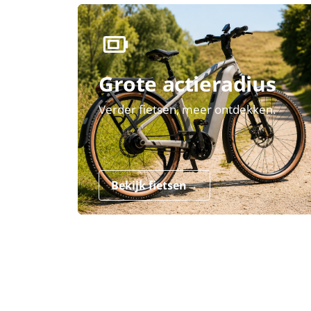
Grote actieradius
Verder fietsen, meer ontdekken.
Bekijk fietsen
→