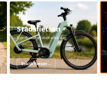
Stadsfietsen
Comfortabel voor elke dag.
Bekijk fietsen
→