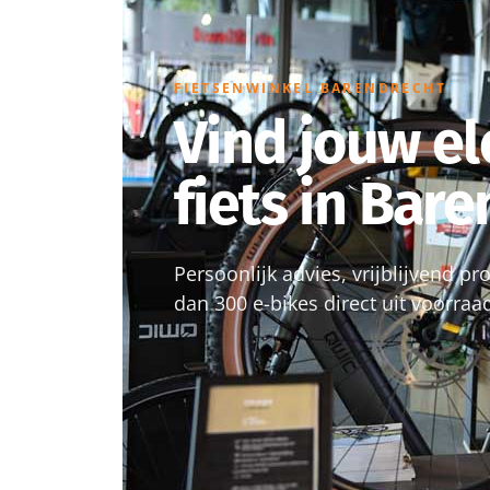
FIETSENWINKEL BARENDRECHT
Vind jouw el
fiets in Bar
Persoonlijk advies, vrijblijvend p
dan 300 e-bikes direct uit voorraa