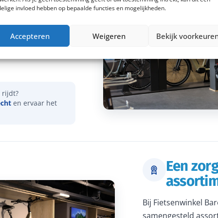
elige invloed hebben op bepaalde functies en mogelijkheden.
vies over onder meer
Accepteren
Weigeren
Bekijk voorkeure
actieradius. Samen
dat je een e-bike
rijdt?
echt
en ervaar het
Een zor
assorti
Bij Fietsenwinkel Ba
samengesteld assort