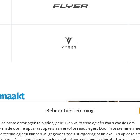
s maakt
Beheer toestemming
rtabeler en
de beste ervaringen te bieden, gebruiken wij technologieën zoals cookies om
boodschappen doet of
ormatie over je apparaat op te slaan en/of te raadplegen. Door in te stemmen me
e technologieën kunnen wij gegevens zoals surfgedrag of unieke ID's op deze si
 e-bike rijd je
werken. Als je geen toestemming geeft of uw toestemming intrekt, kan dit een