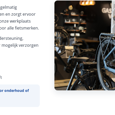
Regelmatig
ren en zorgt ervoor
In onze werkplaats
or alle fietsmerken.
ersteuning,
 mogelijk verzorgen
t
or onderhoud of