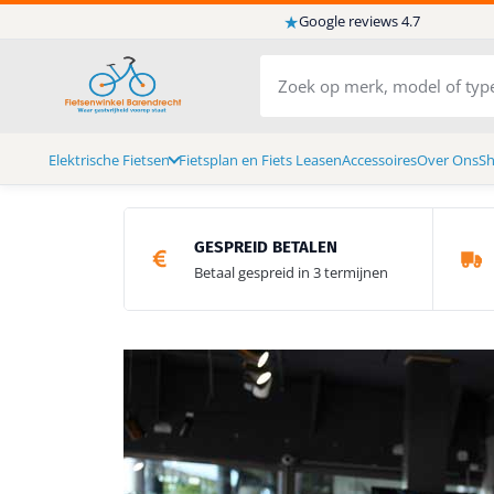
★
Google reviews 4.7
Elektrische Fietsen
Fietsplan en Fiets Leasen
Accessoires
Over Ons
S
GESPREID BETALEN
Betaal gespreid in 3 termijnen