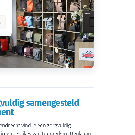
n
gvuldig samengesteld
ment
rendrecht vind je een zorgvuldig
iment e-bikes van topmerken. Denk aan