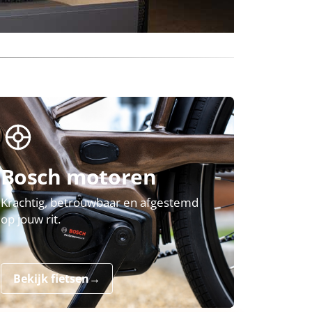
Bosch motoren
Krachtig, betrouwbaar en afgestemd
op jouw rit.
Bekijk fietsen
→