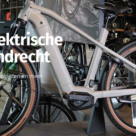
ektrische
endrecht
roefrijden en meer
d.