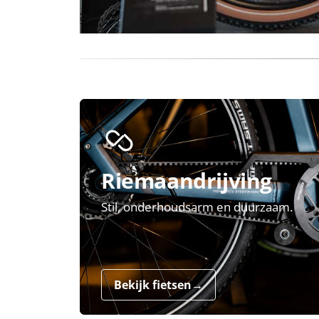
Riemaandrijving
Stil, onderhoudsarm en duurzaam.
Bekijk fietsen
→