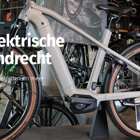
ektrische
endrecht
roefrijden en meer
d.