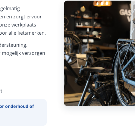
Regelmatig
ren en zorgt ervoor
In onze werkplaats
or alle fietsmerken.
ersteuning,
 mogelijk verzorgen
t
or onderhoud of