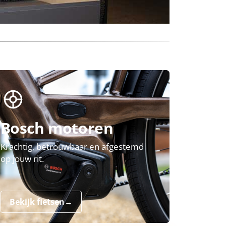
Bosch motoren
Krachtig, betrouwbaar en afgestemd
op jouw rit.
Bekijk fietsen
→