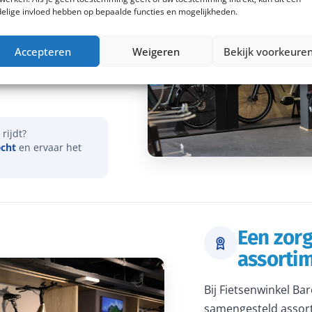
elige invloed hebben op bepaalde functies en mogelijkheden.
vies over onder meer
Accepteren
Weigeren
Bekijk voorkeure
actieradius. Samen
dat je een e-bike
rijdt?
echt
en ervaar het
Een zor
assorti
Bij Fietsenwinkel Ba
samengesteld assort