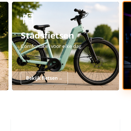
Stadsfietsen
Comfortabel voor elke dag.
Bekijk fietsen
→