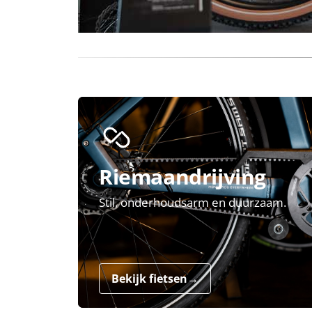
Riemaandrijving
Stil, onderhoudsarm en duurzaam.
Bekijk fietsen
→