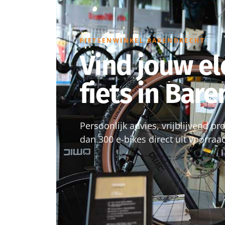
FIETSENWINKEL BARENDRECHT
Vind jouw el
fiets in Bar
Persoonlijk advies, vrijblijvend p
dan 300 e-bikes direct uit voorraa