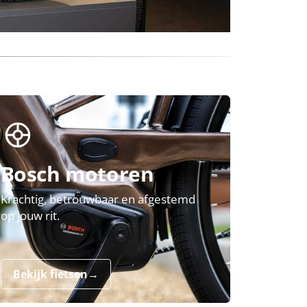
Bosch motoren
Krachtig, betrouwbaar en afgestemd
op jouw rit.
Bekijk fietsen
→