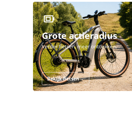
Grote actieradius
Verder fietsen, meer ontdekken.
Bekijk fietsen
→