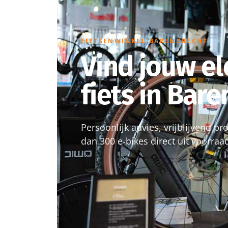
FIETSENWINKEL BARENDRECHT
Vind jouw el
fiets in Bar
Persoonlijk advies, vrijblijvend p
dan 300 e-bikes direct uit voorraa