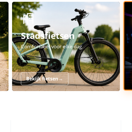
Stadsfietsen
Comfortabel voor elke dag.
Bekijk fietsen
→