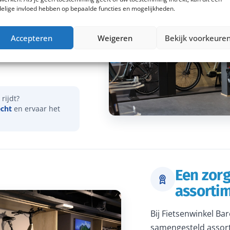
elige invloed hebben op bepaalde functies en mogelijkheden.
vies over onder meer
Accepteren
Weigeren
Bekijk voorkeure
actieradius. Samen
dat je een e-bike
rijdt?
echt
en ervaar het
Een zor
assorti
Bij Fietsenwinkel Ba
samengesteld assort