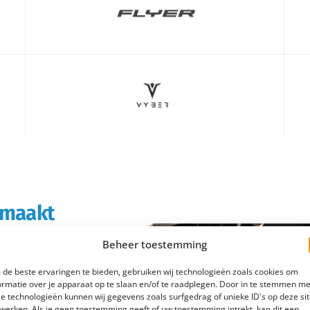
s maakt
Beheer toestemming
rtabeler en
de beste ervaringen te bieden, gebruiken wij technologieën zoals cookies om
boodschappen doet of
ormatie over je apparaat op te slaan en/of te raadplegen. Door in te stemmen me
e technologieën kunnen wij gegevens zoals surfgedrag of unieke ID's op deze si
 e-bike rijd je
werken. Als je geen toestemming geeft of uw toestemming intrekt, kan dit een