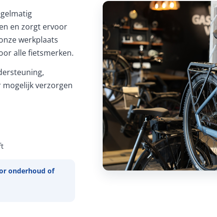
Regelmatig
ren en zorgt ervoor
In onze werkplaats
or alle fietsmerken.
ersteuning,
 mogelijk verzorgen
t
or onderhoud of