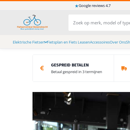
★
Google reviews 4.7
Elektrische Fietsen
Fietsplan en Fiets Leasen
Accessoires
Over Ons
S
GESPREID BETALEN
Betaal gespreid in 3 termijnen