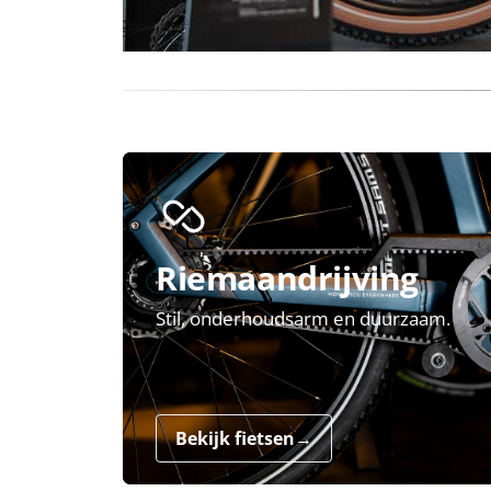
Riemaandrijving
Stil, onderhoudsarm en duurzaam.
Bekijk fietsen
→