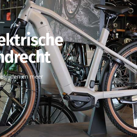
ektrische
endrecht
roefrijden en meer
d.