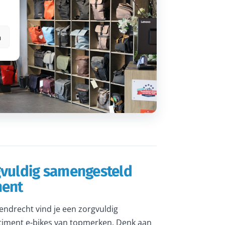
n
gvuldig samengesteld
ment
rendrecht vind je een zorgvuldig
iment e-bikes van topmerken. Denk aan