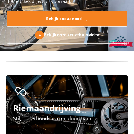
300 e-bikes direct uit voorraad.
→
Bekijk ons aanbod
Bekijk onze keuzehulp video
▶
Riemaandrijving
Stil, onderhoudsarm en duurzaam.