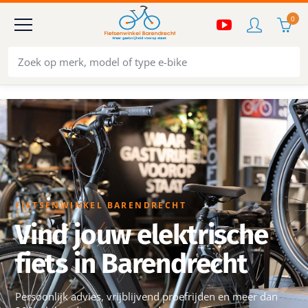
0
FIETSENWINKEL BARENDRECHT
Vind jouw elektrische
fiets in Barendrecht
Persoonlijk advies, vrijblijvend proefrijden en meer dan