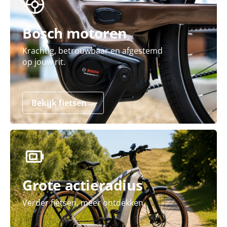
Bosch motoren
Krachtig, betrouwbaar en afgestemd
op jouw rit.
Bekijk fietsen
→
Grote actieradius
Verder fietsen, meer ontdekken.