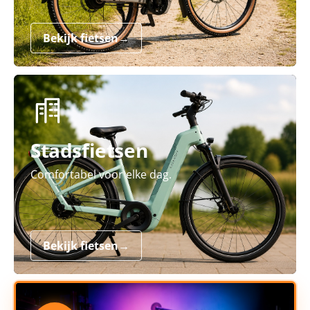
Bekijk fietsen
→
Stadsfietsen
Comfortabel voor elke dag.
Bekijk fietsen
→