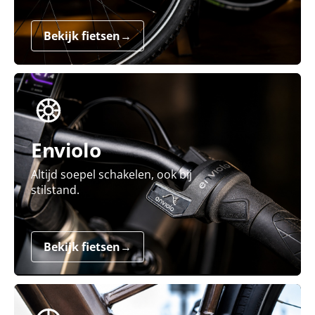
Bekijk fietsen
→
Enviolo
Altijd soepel schakelen, ook bij
stilstand.
Bekijk fietsen
→