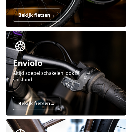
Bekijk fietsen
→
Enviolo
Altijd soepel schakelen, ook bij
stilstand.
Bekijk fietsen
→