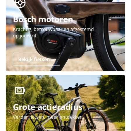
Bosch motoren
Krachtig, betrouwbaar en afgestemd
op jouw rit.
Bekijk fietsen
→
Grote actieradius
Verder fietsen, meer ontdekken.