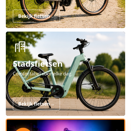
Bekijk fietsen
→
Stadsfietsen
Comfortabel voor elke dag.
Bekijk fietsen
→