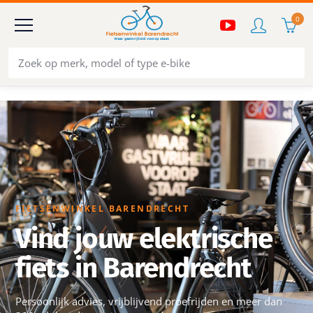
0
FIETSENWINKEL BARENDRECHT
Vind jouw elektrische
fiets in Barendrecht
Persoonlijk advies, vrijblijvend proefrijden en meer dan