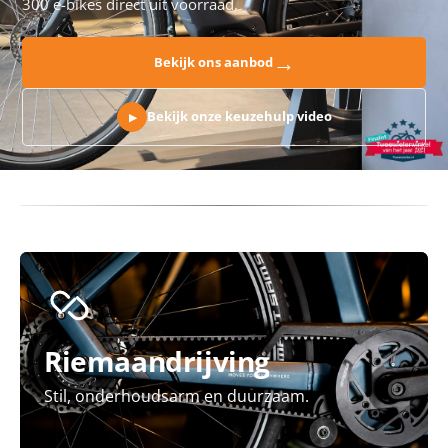
300 e-bikes direct uit voorraad.
→
Bekijk ons aanbod
Bekijk onze keuzehulp video
▶
Riemaandrijving
Stil, onderhoudsarm en duurzaam.