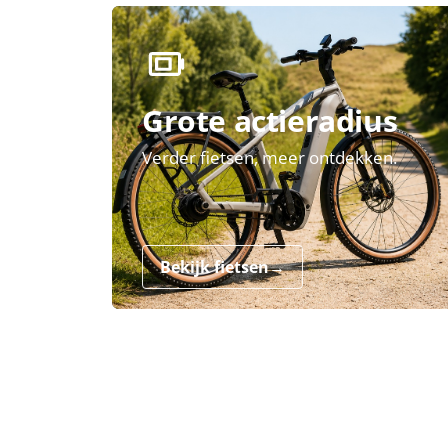
Grote actieradius
Verder fietsen, meer ontdekken.
Bekijk fietsen
→