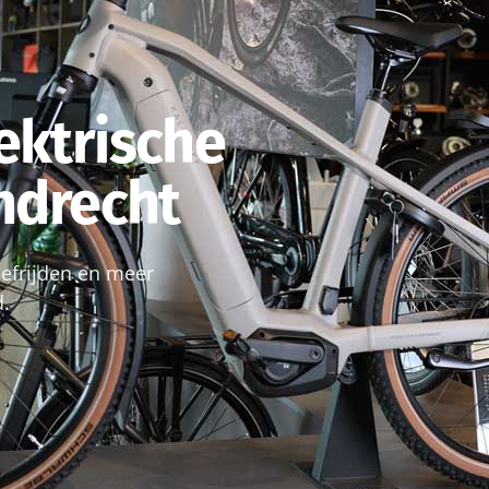
ektrische
endrecht
roefrijden en meer
d.