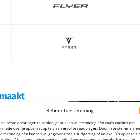
s maakt
Beheer toestemming
rtabeler en
de beste ervaringen te bieden, gebruiken wij technologieën zoals cookies om
boodschappen doet of
ormatie over je apparaat op te slaan en/of te raadplegen. Door in te stemmen me
e technologieën kunnen wij gegevens zoals surfgedrag of unieke ID's op deze si
 e-bike rijd je
werken. Als je geen toestemming geeft of uw toestemming intrekt, kan dit een