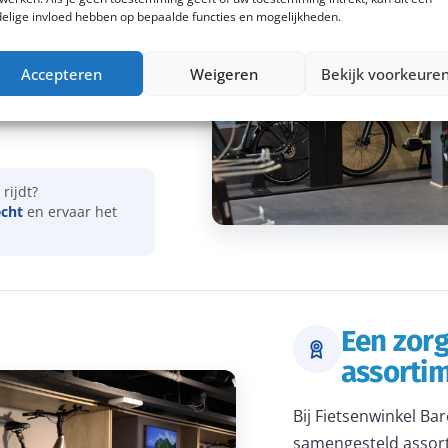
elige invloed hebben op bepaalde functies en mogelijkheden.
vies over onder meer
Accepteren
Weigeren
Bekijk voorkeure
actieradius. Samen
dat je een e-bike
rijdt?
echt
en ervaar het
Een zor
assorti
Bij Fietsenwinkel Ba
samengesteld assort