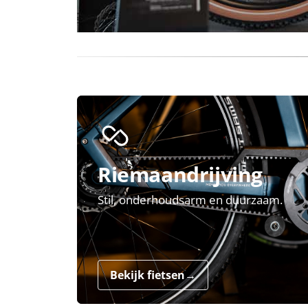
Riemaandrijving
Stil, onderhoudsarm en duurzaam.
Bekijk fietsen
→