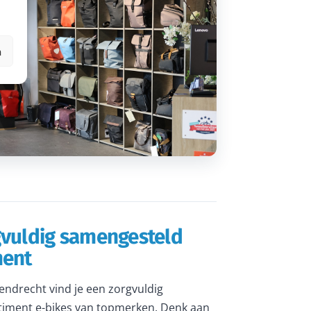
n
gvuldig samengesteld
ment
rendrecht vind je een zorgvuldig
iment e-bikes van topmerken. Denk aan