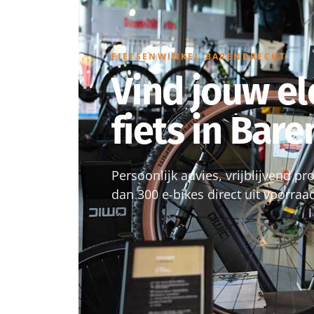
FIETSENWINKEL BARENDRECHT
Vind jouw el
fiets in Bar
Persoonlijk advies, vrijblijvend p
dan 300 e-bikes direct uit voorraa