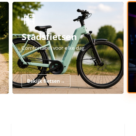
Stadsfietsen
Comfortabel voor elke dag.
Bekijk fietsen
→