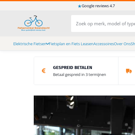
★
Google reviews 4.7
Elektrische Fietsen
Fietsplan en Fiets Leasen
Accessoires
Over Ons
S
GESPREID BETALEN
Betaal gespreid in 3 termijnen