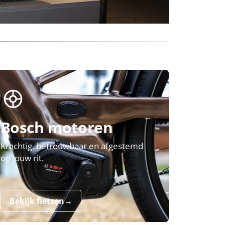
Bosch motoren
Krachtig, betrouwbaar en afgestemd
op jouw rit.
Bekijk fietsen
→