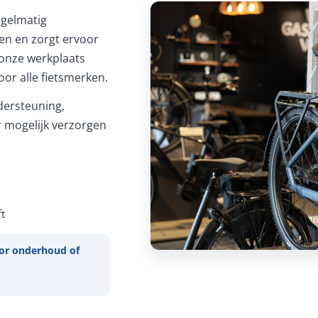
Regelmatig
ren en zorgt ervoor
In onze werkplaats
or alle fietsmerken.
ersteuning,
 mogelijk verzorgen
t
or onderhoud of