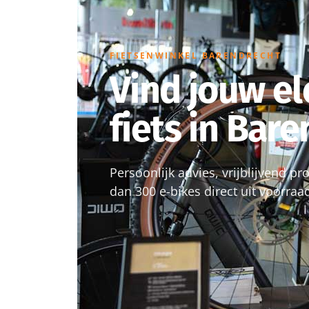
FIETSENWINKEL BARENDRECHT
Vind jouw el
fiets in Bar
Persoonlijk advies, vrijblijvend p
dan 300 e-bikes direct uit voorraa