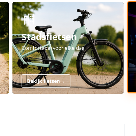
Stadsfietsen
Comfortabel voor elke dag.
Bekijk fietsen
→