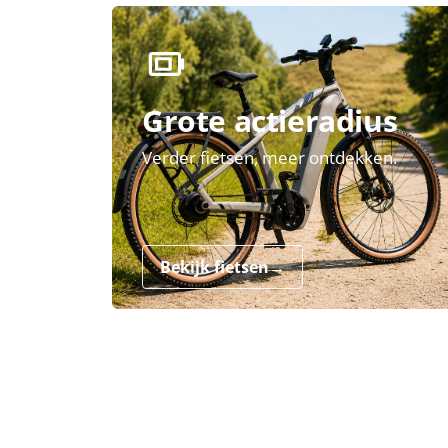
Grote actieradius
Verder fietsen, meer ontdekken.
Bekijk fietsen
→