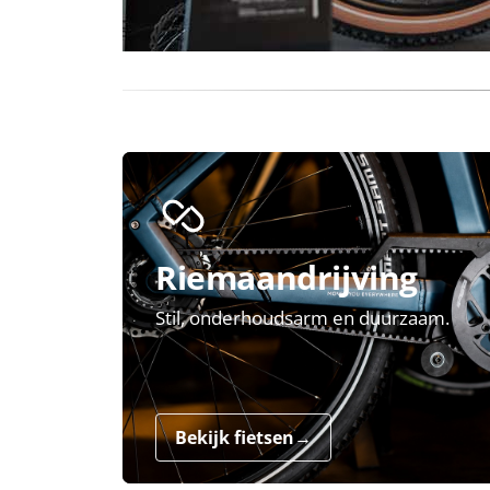
Riemaandrijving
Stil, onderhoudsarm en duurzaam.
Bekijk fietsen
→