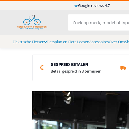
★
Google reviews 4.7
Elektrische Fietsen
Fietsplan en Fiets Leasen
Accessoires
Over Ons
S
GESPREID BETALEN
Betaal gespreid in 3 termijnen