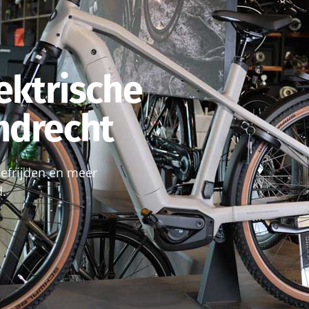
ektrische
endrecht
roefrijden en meer
d.