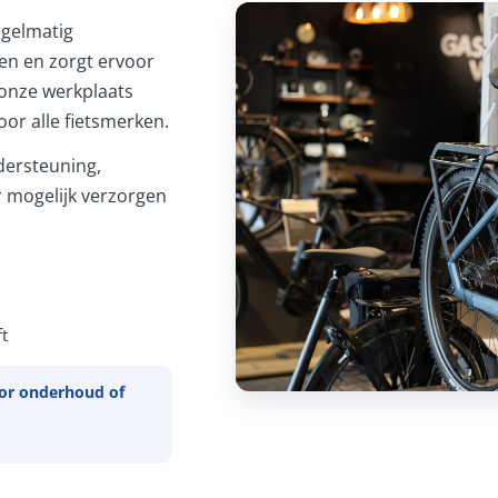
Regelmatig
ren en zorgt ervoor
In onze werkplaats
or alle fietsmerken.
ersteuning,
 mogelijk verzorgen
t
or onderhoud of