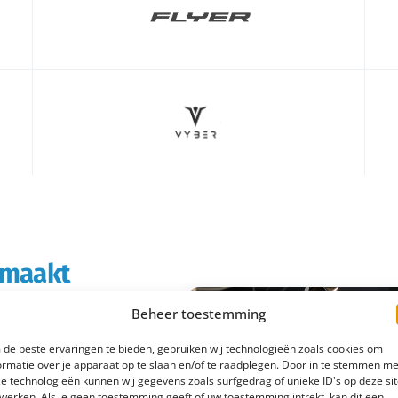
s maakt
Beheer toestemming
rtabeler en
de beste ervaringen te bieden, gebruiken wij technologieën zoals cookies om
boodschappen doet of
ormatie over je apparaat op te slaan en/of te raadplegen. Door in te stemmen me
e technologieën kunnen wij gegevens zoals surfgedrag of unieke ID's op deze si
 e-bike rijd je
werken. Als je geen toestemming geeft of uw toestemming intrekt, kan dit een