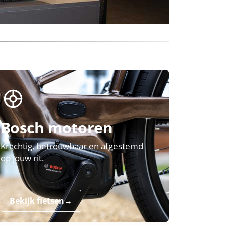
Bosch motoren
Krachtig, betrouwbaar en afgestemd
op jouw rit.
Bekijk fietsen
→