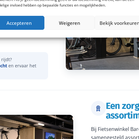
elige invloed hebben op bepaalde functies en mogelijkheden.
vies over onder meer
Accepteren
Weigeren
Bekijk voorkeure
actieradius. Samen
dat je een e-bike
rijdt?
echt
en ervaar het
Een zor
assorti
Bij Fietsenwinkel Ba
samengesteld assort