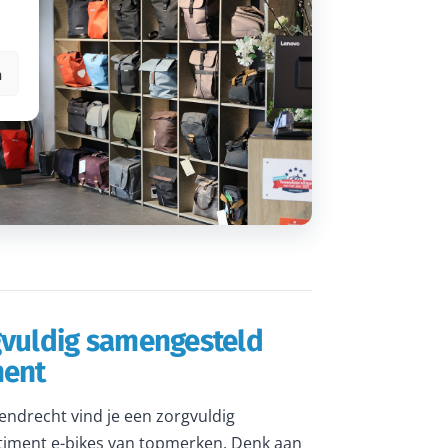
n
gvuldig samengesteld
ment
rendrecht vind je een zorgvuldig
iment e-bikes van topmerken. Denk aan