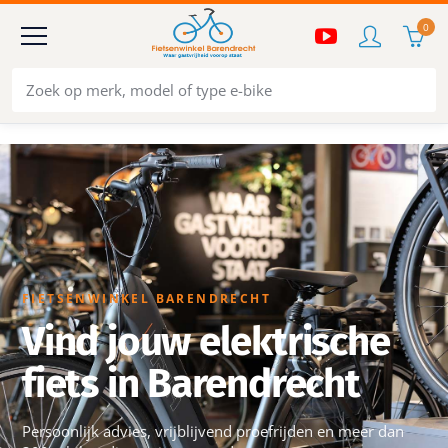
0
FIETSENWINKEL BARENDRECHT
Vind jouw elektrische
fiets in Barendrecht
Persoonlijk advies, vrijblijvend proefrijden en meer dan