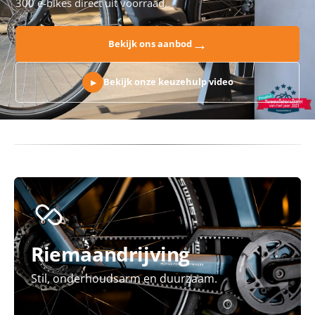
300 e-bikes direct uit voorraad.
→
Bekijk ons aanbod
Bekijk onze keuzehulp video
▶
Riemaandrijving
Stil, onderhoudsarm en duurzaam.