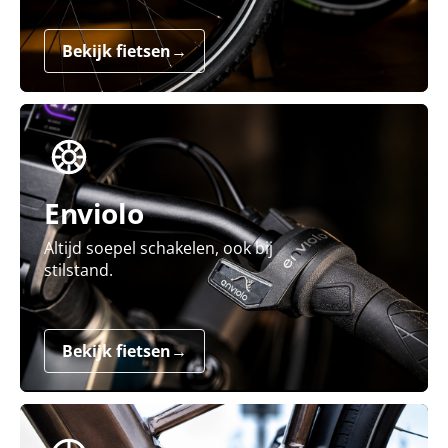
Bekijk fietsen
→
Enviolo
Altijd soepel schakelen, ook bij
stilstand.
Bekijk fietsen
→