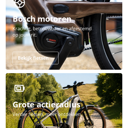
Bosch motoren
Krachtig, betrouwbaar en afgestemd
op jouw rit.
Bekijk fietsen
→
Grote actieradius
Verder fietsen, meer ontdekken.