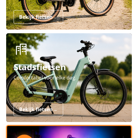
Bekijk fietsen
→
Stadsfietsen
Comfortabel voor elke dag.
Bekijk fietsen
→