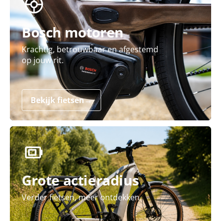
Bosch motoren
Krachtig, betrouwbaar en afgestemd
op jouw rit.
Bekijk fietsen
→
Grote actieradius
Verder fietsen, meer ontdekken.