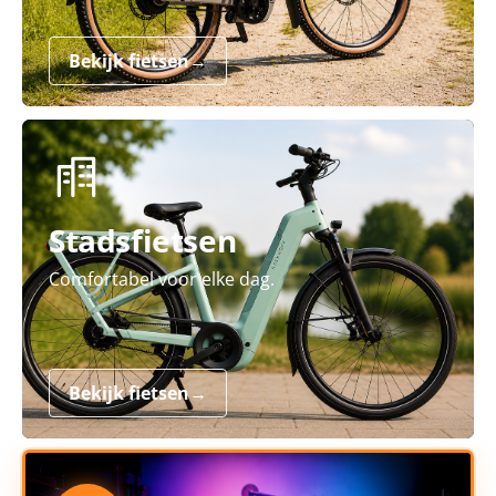
Bekijk fietsen
→
Stadsfietsen
Comfortabel voor elke dag.
Bekijk fietsen
→