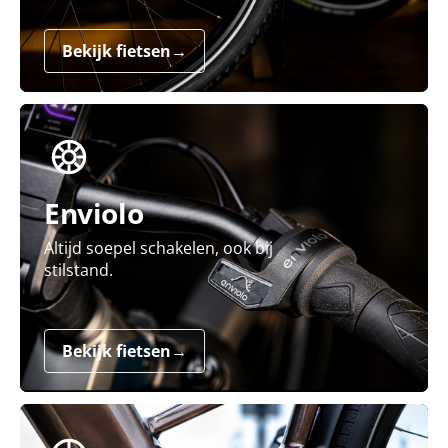
Bekijk fietsen
→
Enviolo
Altijd soepel schakelen, ook bij
stilstand.
Bekijk fietsen
→