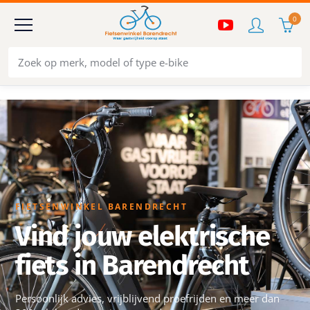
0
FIETSENWINKEL BARENDRECHT
Vind jouw elektrische
fiets in Barendrecht
Persoonlijk advies, vrijblijvend proefrijden en meer dan