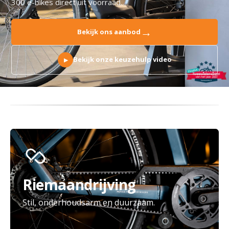
300 e-bikes direct uit voorraad.
→
Bekijk ons aanbod
Bekijk onze keuzehulp video
▶
Riemaandrijving
Stil, onderhoudsarm en duurzaam.