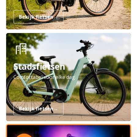
Bekijk fietsen
→
Stadsfietsen
Comfortabel voor elke dag.
Bekijk fietsen
→