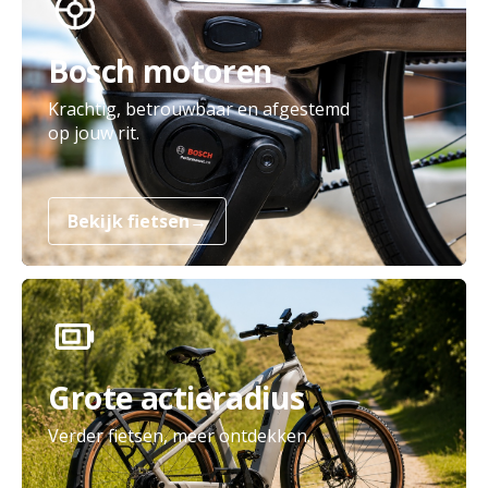
Bosch motoren
Krachtig, betrouwbaar en afgestemd
op jouw rit.
Bekijk fietsen
→
Grote actieradius
Verder fietsen, meer ontdekken.