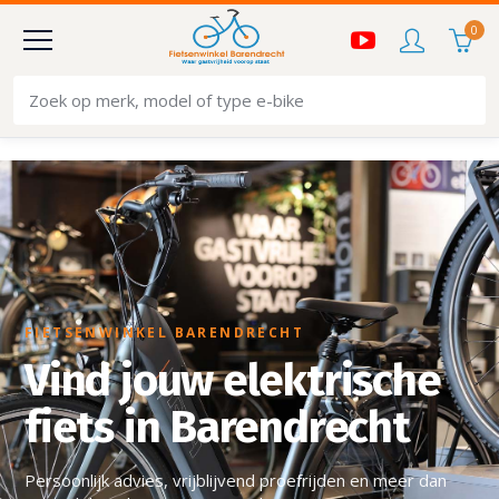
0
FIETSENWINKEL BARENDRECHT
Vind jouw elektrische
fiets in Barendrecht
Persoonlijk advies, vrijblijvend proefrijden en meer dan