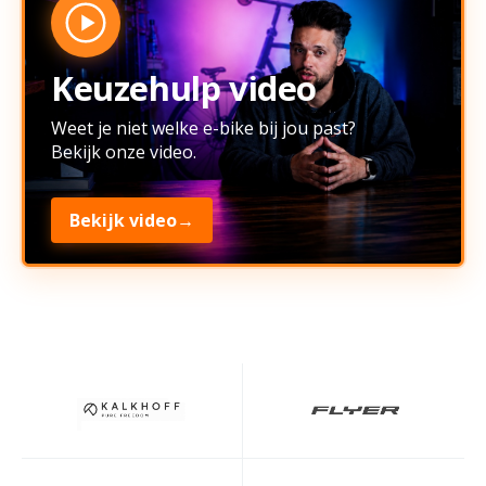
Keuzehulp video
Weet je niet welke e-bike bij jou past?
Bekijk onze video.
Bekijk video
→