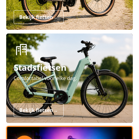
Bekijk fietsen
→
Stadsfietsen
Comfortabel voor elke dag.
Bekijk fietsen
→