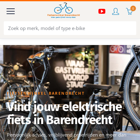
0
FIETSENWINKEL BARENDRECHT
Vind jouw elektrische
fiets in Barendrecht
Persoonlijk advies, vrijblijvend proefrijden en meer dan