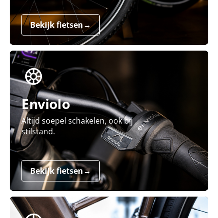
Bekijk fietsen
→
Enviolo
Altijd soepel schakelen, ook bij
stilstand.
Bekijk fietsen
→