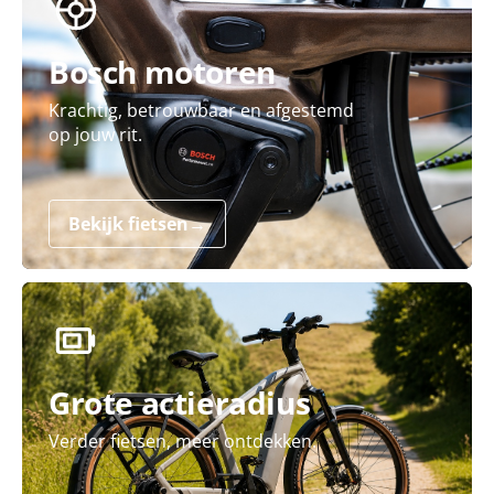
Bosch motoren
Krachtig, betrouwbaar en afgestemd
op jouw rit.
Bekijk fietsen
→
Grote actieradius
Verder fietsen, meer ontdekken.