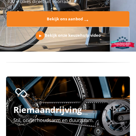
300 e-bikes direct uit voorraad.
→
Bekijk ons aanbod
Bekijk onze keuzehulp video
▶
Riemaandrijving
Stil, onderhoudsarm en duurzaam.