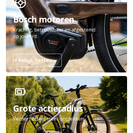
Bosch motoren
Krachtig, betrouwbaar en afgestemd
op jouw rit.
Bekijk fietsen
→
Grote actieradius
Verder fietsen, meer ontdekken.