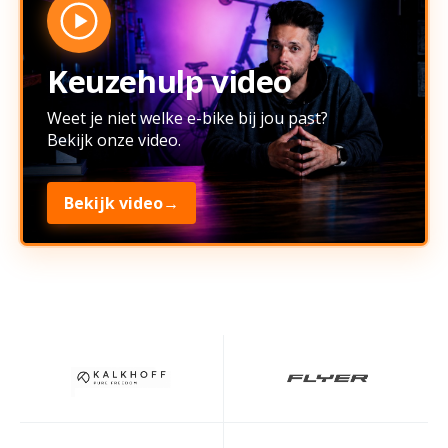
Keuzehulp video
Weet je niet welke e-bike bij jou past?
Bekijk onze video.
Bekijk video
→