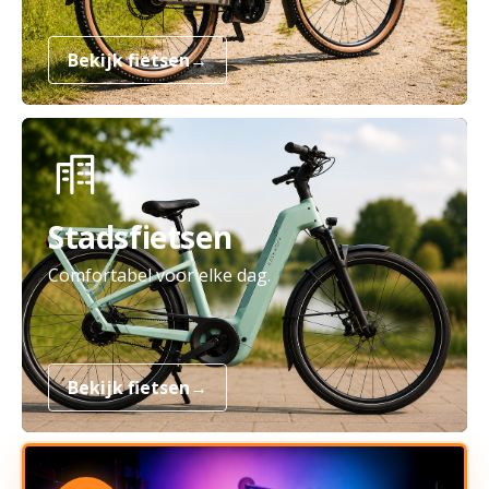
Bekijk fietsen
→
Stadsfietsen
Comfortabel voor elke dag.
Bekijk fietsen
→