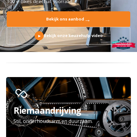
300 e-bikes direct uit voorraad.
→
Bekijk ons aanbod
Bekijk onze keuzehulp video
▶
Riemaandrijving
Stil, onderhoudsarm en duurzaam.