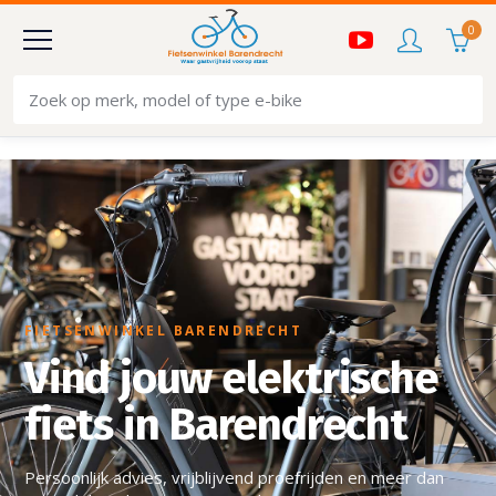
0
FIETSENWINKEL BARENDRECHT
Vind jouw elektrische
fiets in Barendrecht
Persoonlijk advies, vrijblijvend proefrijden en meer dan