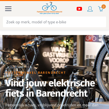
0
FIETSENWINKEL BARENDRECHT
Vind jouw elektrische
fiets in Barendrecht
Persoonlijk advies, vrijblijvend proefrijden en meer dan