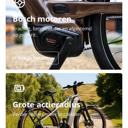
Bosch motoren
Krachtig, betrouwbaar en afgestemd
op jouw rit.
Bekijk fietsen
→
Grote actieradius
Verder fietsen, meer ontdekken.