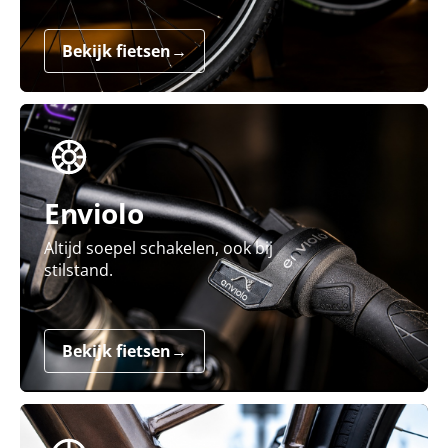
Bekijk fietsen
→
Enviolo
Altijd soepel schakelen, ook bij
stilstand.
Bekijk fietsen
→