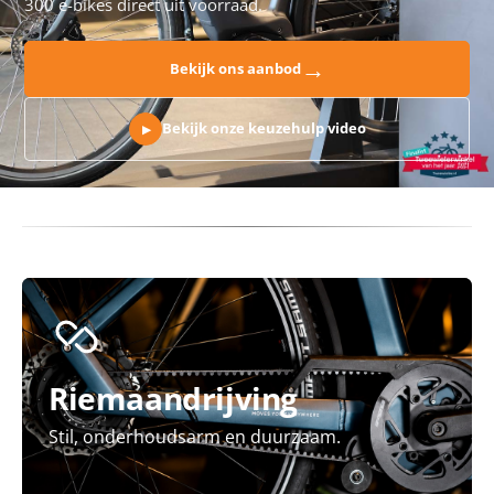
300 e-bikes direct uit voorraad.
→
Bekijk ons aanbod
Bekijk onze keuzehulp video
▶
Riemaandrijving
Stil, onderhoudsarm en duurzaam.