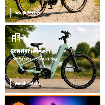
Bekijk fietsen
→
Stadsfietsen
Comfortabel voor elke dag.
Bekijk fietsen
→