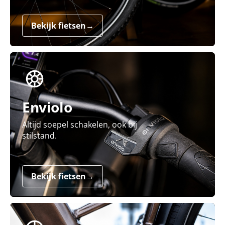
Bekijk fietsen
→
Enviolo
Altijd soepel schakelen, ook bij
stilstand.
Bekijk fietsen
→