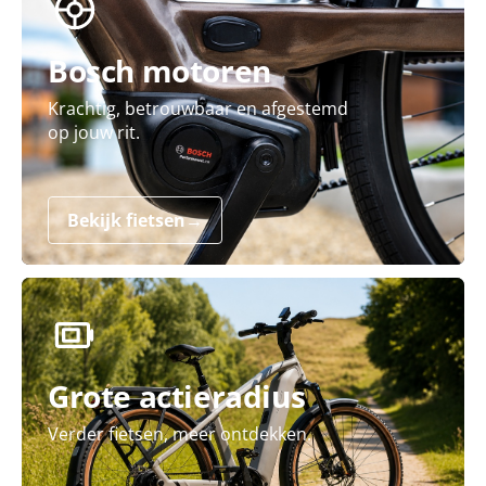
Bosch motoren
Krachtig, betrouwbaar en afgestemd
op jouw rit.
Bekijk fietsen
→
Grote actieradius
Verder fietsen, meer ontdekken.