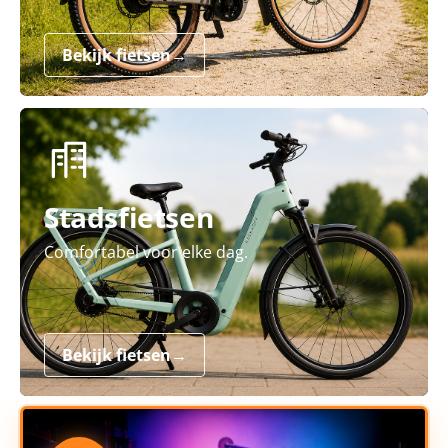
Bekijk fietsen
→
Stadsfietsen
Comfortabel voor elke dag.
Bekijk fietsen
→