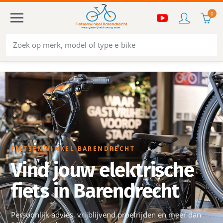
0
FIETSENWINKEL BARENDRECHT
Vind jouw elektrische
fiets in Barendrecht
Persoonlijk advies, vrijblijvend proefrijden en meer dan