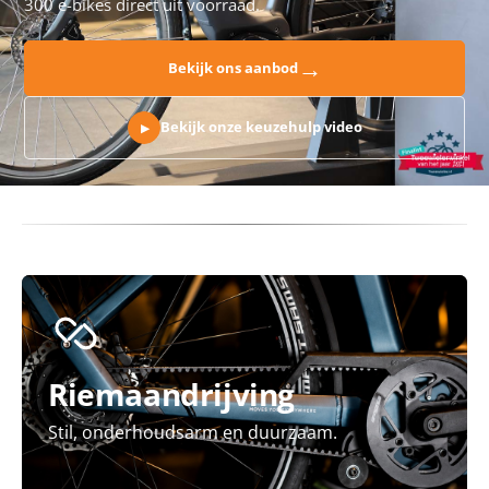
300 e-bikes direct uit voorraad.
→
Bekijk ons aanbod
Bekijk onze keuzehulp video
▶
Riemaandrijving
Stil, onderhoudsarm en duurzaam.