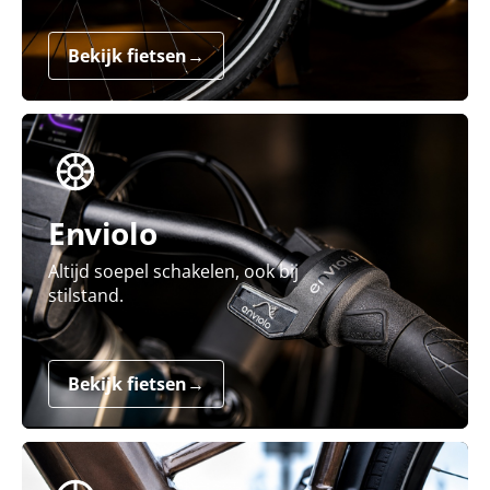
Bekijk fietsen
→
Enviolo
Altijd soepel schakelen, ook bij
stilstand.
Bekijk fietsen
→