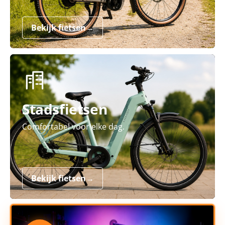
Bekijk fietsen
→
Stadsfietsen
Comfortabel voor elke dag.
Bekijk fietsen
→