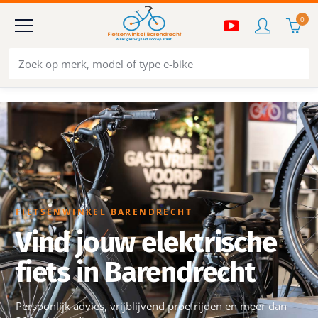
0
FIETSENWINKEL BARENDRECHT
Vind jouw elektrische
fiets in Barendrecht
Persoonlijk advies, vrijblijvend proefrijden en meer dan