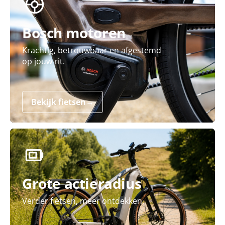
Bosch motoren
Krachtig, betrouwbaar en afgestemd
op jouw rit.
Bekijk fietsen
→
Grote actieradius
Verder fietsen, meer ontdekken.