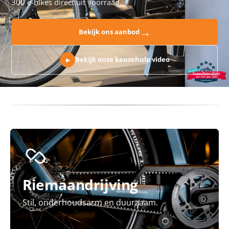
300 e-bikes direct uit voorraad.
→
Bekijk ons aanbod
Bekijk onze keuzehulp video
▶
Riemaandrijving
Stil, onderhoudsarm en duurzaam.