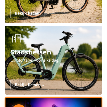
Bekijk fietsen
→
Stadsfietsen
Comfortabel voor elke dag.
Bekijk fietsen
→