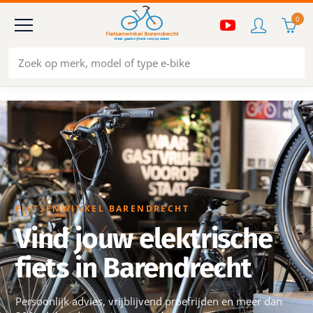
0
FIETSENWINKEL BARENDRECHT
Vind jouw elektrische
fiets in Barendrecht
Persoonlijk advies, vrijblijvend proefrijden en meer dan