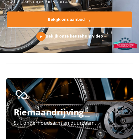
300 e-bikes direct uit voorraad.
→
Bekijk ons aanbod
Bekijk onze keuzehulp video
▶
Riemaandrijving
Stil, onderhoudsarm en duurzaam.