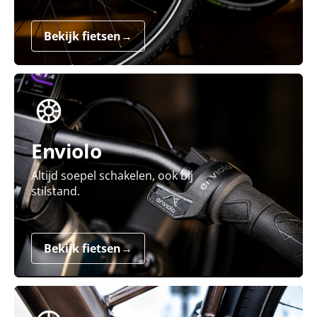
Bekijk fietsen
→
Enviolo
Altijd soepel schakelen, ook bij
stilstand.
Bekijk fietsen
→