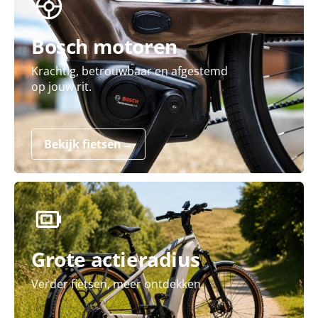
Bosch motoren
Krachtig, betrouwbaar en afgestemd
op jouw rit.
Bekijk fietsen
→
Grote actieradius
Verder fietsen, meer ontdekken.